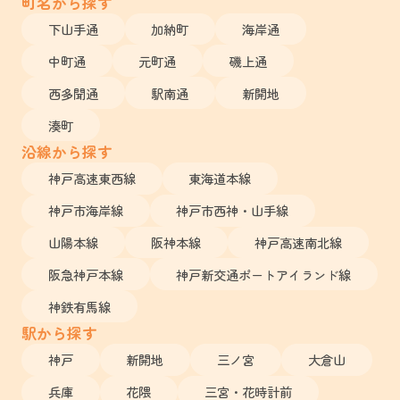
町名から探す
下山手通
加納町
海岸通
中町通
元町通
磯上通
西多聞通
駅南通
新開地
湊町
沿線から探す
神戸高速東西線
東海道本線
神戸市海岸線
神戸市西神・山手線
山陽本線
阪神本線
神戸高速南北線
阪急神戸本線
神戸新交通ポートアイランド線
神鉄有馬線
駅から探す
神戸
新開地
三ノ宮
大倉山
兵庫
花隈
三宮・花時計前