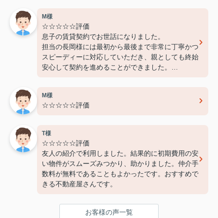
M様
☆☆☆☆☆評価
息子の賃貸契約でお世話になりました。
担当の長岡様には最初から最後まで非常に丁寧かつ
スピーディーに対応していただき、親としても終始
安心して契約を進めることができました。
費用面でも非常に良心的に対応してくださり、感謝
しております。
M様
また機会があればぜひ利用させていただきたいと思
☆☆☆☆☆評価
います。本当にありがとうございました！
T様
☆☆☆☆☆評価
友人の紹介で利用しました。結果的に初期費用の安
い物件がスムーズみつかり、助かりました。仲介手
数料が無料であることもよかったです。おすすめで
きる不動産屋さんです。
お客様の声一覧