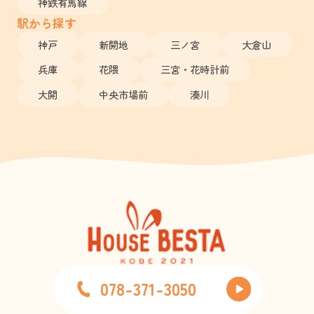
神鉄有馬線
駅から探す
神戸
新開地
三ノ宮
大倉山
兵庫
花隈
三宮・花時計前
大開
中央市場前
湊川
078-371-3050