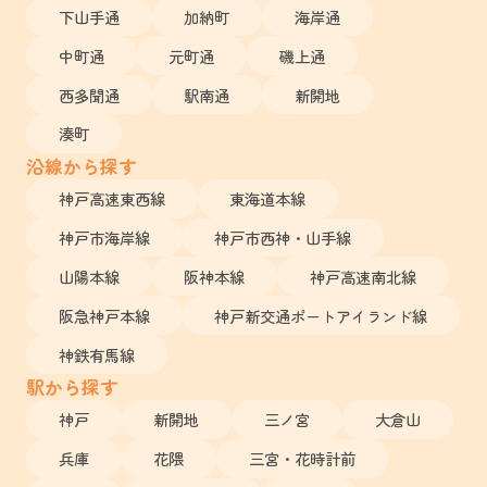
下山手通
加納町
海岸通
中町通
元町通
磯上通
西多聞通
駅南通
新開地
湊町
沿線から探す
神戸高速東西線
東海道本線
神戸市海岸線
神戸市西神・山手線
山陽本線
阪神本線
神戸高速南北線
阪急神戸本線
神戸新交通ポートアイランド線
神鉄有馬線
駅から探す
神戸
新開地
三ノ宮
大倉山
兵庫
花隈
三宮・花時計前