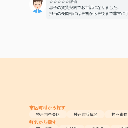
☆☆☆☆☆評価
息子の賃貸契約でお世話になりました。
担当の長岡様には最初から最後まで非常に
かつスピーディーに対応していただき、親
ても終始安心して契約を進めることができ
た。
費用面でも非常に良心的に対応してくださ
感謝しております。
また機会があればぜひ利用させていただき
と思います。本当にありがとうございまし
市区町村から探す
神戸市中央区
神戸市兵庫区
神戸市長
町名から探す