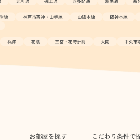
通
元町通
磯上通
西多聞通
駅南通
新
岸線
神戸市西神・山手線
山陽本線
阪神本線
兵庫
花隈
三宮・花時計前
大開
中央市
お部屋を探す
こだわり条件で