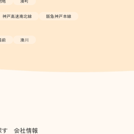
開地
湊町
神戸高速南北線
阪急神戸本線
場前
湊川
探す
会社情報