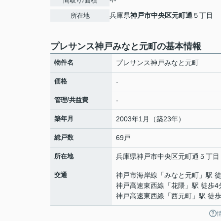
-/-
間取り/面積
兵庫県
神戸市中央区
元町通
５丁目
所在地
プレサンス神戸みなと元町の基本情報
物件名
プレサンス神戸みなと元町
価格
-
管理/共益費
-
築年月
2003年1月（築23年）
総戸数
69戸
所在地
兵庫県
神戸市中央区
元町通
５丁目
交通
神戸市海岸線
「
みなと元町
」駅 
神戸高速東西線
「
花隈
」駅 徒歩4
神戸高速東西線
「
西元町
」駅 徒歩