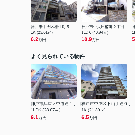
神戸市中央区相生町５丁目
神戸市中央区楠町２丁目
1K (23.61㎡)
1LDK (40.94㎡)
1
6.2
10.9
5
万円
万円
よく見られている物件
神戸市兵庫区中道通１丁目
神戸市中央区下山手通９丁
1LDK (28.07㎡)
1K (21.89㎡)
9.1
6.5
万円
万円