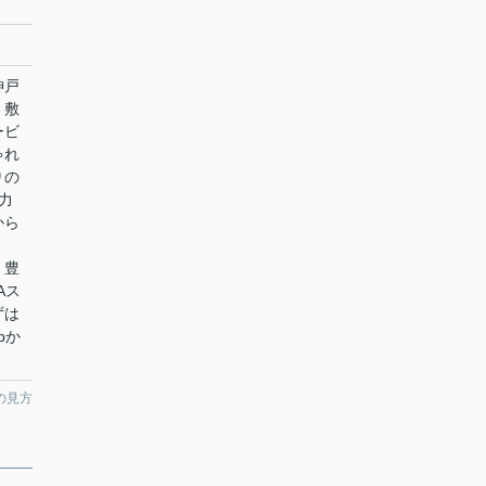
神戸
・敷
ービ
ゃれ
りの
力
から
、豊
Aス
ずは
jpか
の見方