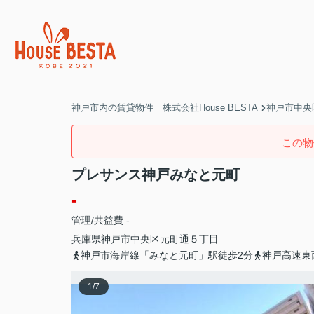
神戸市内の賃貸物件｜株式会社House BESTA
神戸市中央
この物
プレサンス神戸みなと元町
-
管理/共益費 -
兵庫県
神戸市中央区
元町通
５丁目
神戸市海岸線「みなと元町」駅徒歩2分
神戸高速東
1
/
7