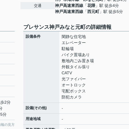
神戸高速東西線
「
花隈
」駅 徒歩4分
交通
神戸高速東西線
「
西元町
」駅 徒歩5分
プレサンス神戸みなと元町の詳細情報
設備条件
閑静な住宅地
エレベーター
駐輪場
バイク置場あり
敷地内ごみ置き場
外観タイル張り
CATV
光ファイバー
オートロック
宅配ボックス
防犯カメラ
徒歩2分
設備(その他)
-
分
5分
用途地域
-
情報の見方