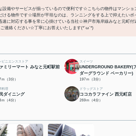
な設備やサービスが揃っているので便利です☆こちらの物件はマンショ
だける物件です☆場所が平坦なのは、ランニングをする上で抑えたいポ
迅速に対応する事を常に心掛けている当社☆神戸市海岸線みなと元町付
p>にてご連絡ください☆丁寧にお答えいたします(*´ω`*)
ンビニエンスストア
スイーツ
ァミリーマート みなと元町駅前
UNDERGROUND BAKERY(
ダーグラウンド ベーカリー)
87ｍ（3分）
197ｍ（3分）
華料理
ドラッグストア
民ダイニング
ココカラファイン 西元町店
53ｍ（4分）
269ｍ（4分）