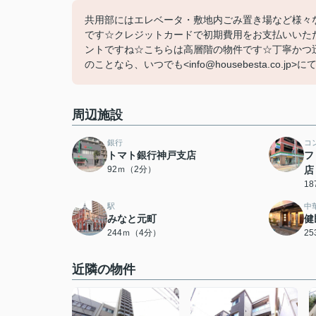
共用部にはエレベータ・敷地内ごみ置き場など様々
です☆クレジットカードで初期費用をお支払いいた
ントですね☆こちらは高層階の物件です☆丁寧かつ
のことなら、いつでも<info@housebesta.co.j
周辺施設
銀行
コ
トマト銀行神戸支店
フ
92ｍ（2分）
店
1
駅
中
みなと元町
健
244ｍ（4分）
2
近隣の物件