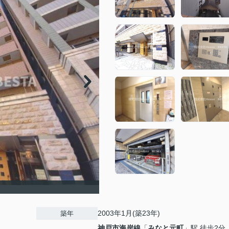
2003年1月(築23年)
築年
神戸市海岸線
「
みなと元町
」駅 徒歩2分