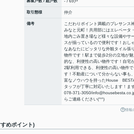
募集戸数 / 総戸数
- / 69戸
取引態様
仲介
備考
こだわりポイント満載のプレサンス
みなと元町！共用部にはエレベータ
地内ごみ置き場など様々な設備やサ
スが揃っているので便利です！おし
なあなたにピッタリな外観タイル張
物件です！駅まで徒歩2分の立地が魅
的な、利便性の高い物件です！自宅
2駅利用できる、利便性の高い物件で
す！不動産について分からない事も
富なノウハウを持ったHouse BEST
タッフが丁寧に対応いたします！ま
078-371-3050/info@housebesta.co.
らご連絡ください(^^)
情報
すめポイント)