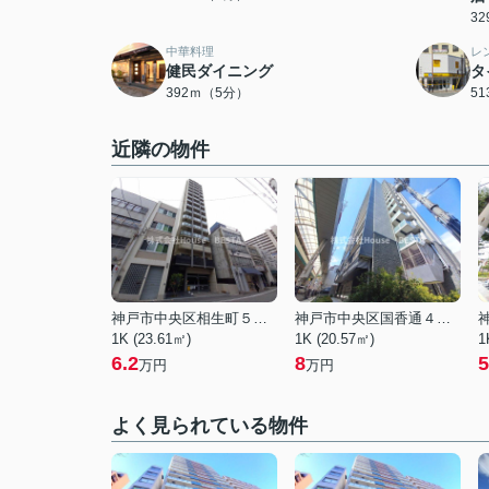
3
中華料理
レ
健民ダイニング
タ
392ｍ（5分）
5
近隣の物件
神戸市中央区相生町５丁目
神戸市中央区国香通４丁目
1K (23.61㎡)
1K (20.57㎡)
1
6.2
8
5
万円
万円
よく見られている物件