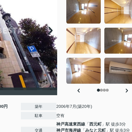
000円
2006年7月(築20年)
築年
空有
駐車
神戸高速東西線
「
西元町
」駅 徒歩3分
神戸市海岸線
「
みなと元町
」駅 徒歩3分
交通