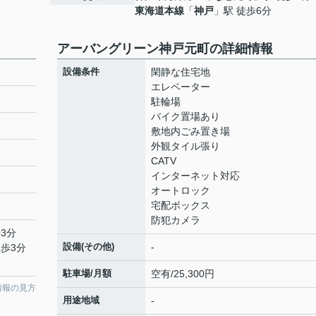
東海道本線
「
神戸
」駅 徒歩6分
アーバングリーン神戸元町の詳細情報
設備条件
閑静な住宅地
エレベーター
駐輪場
バイク置場あり
敷地内ごみ置き場
外観タイル張り
CATV
インターネット対応
オートロック
宅配ボックス
防犯カメラ
3分
設備(その他)
-
徒歩3分
駐車場/月額
空有/25,300円
情報の見方
用途地域
-