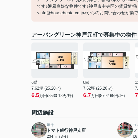
です♪通風良好な物件です♪神戸市中央区の賃貸情報
<info@housebesta.co.jp>からのお問い合わせが楽です
アーバングリーン神戸元町で募集中の物件
6階
8階
1
7.62坪 (25.20㎡)
7.62坪 (25.20㎡)
7
6.5
6.7
7
万円(8530.18円/坪)
万円(8792.65円/坪)
周辺施設
銀行
コ
トマト銀行神戸支店
フ
234ｍ（3分）
店