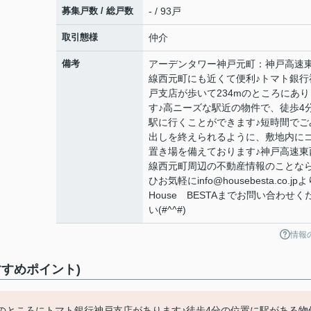
募集戸数 / 総戸数
- / 93戸
取引態様
仲介
備考
アーデンタワー神戸元町：神戸高速
線西元町にも近くて便利♪トマト銀行
戸支店が歩いて234mのところにあり
す♪高ニーズな駅近の物件で、徒歩4
駅に行くことができます♪短時間でご
出しを終えられるように、敷地内に
置き場を備えております♪神戸高速東
線西元町周辺の不動産情報のことな
ひお気軽にinfo@housebesta.co.jp
House BESTAまでお問い合わせく
い(#^^#)
情報
すめポイント)
mのところにトマト銀行神戸支店があります♪徒歩4分の位置に駅がある物