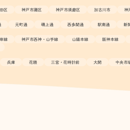
田区
神戸市灘区
神戸市須磨区
加古川市
神
通
元町通
磯上通
西多聞通
駅南通
新
岸線
神戸市西神・山手線
山陽本線
阪神本線
兵庫
花隈
三宮・花時計前
大開
中央市