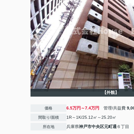
【外観】
6.5万円～7.4万円
管理/共益費
9,
価格
1R～1K/25.12㎡～25.20㎡
間取り/面積
兵庫県
神戸市中央区
元町通
６丁目
所在地