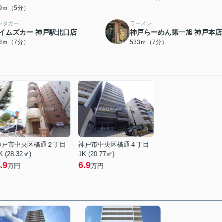
29ｍ（5分）
ンタカー
ラーメン
イムズカー 神戸駅北口店
神戸らーめん第一旭 神戸本店
13ｍ（7分）
533ｍ（7分）
神戸市中央区橘通２丁目
神戸市中央区橘通４丁目
K (28.32㎡)
1K (20.77㎡)
.9
6.9
万円
万円