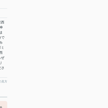
東西
神
ま
分で
み
ゴミ
西
らぜ
より
ださ
の見方
件