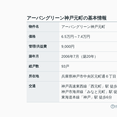
アーバングリーン神戸元町の基本情報
物件名
アーバングリーン神戸元町
価格
6.5万円～7.4万円
管理/共益費
9,000円
築年月
2006年7月（築20年）
総戸数
93戸
所在地
兵庫県
神戸市中央区
元町通
６丁目
交通
神戸高速東西線
「
西元町
」駅 徒歩
神戸市海岸線
「
みなと元町
」駅 
東海道本線
「
神戸
」駅 徒歩6分