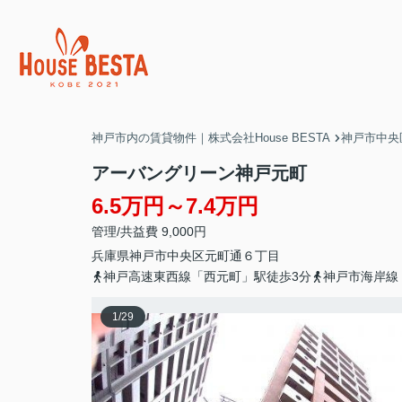
神戸市内の賃貸物件｜株式会社House BESTA
神戸市中央
アーバングリーン神戸元町
6.5万円～7.4万円
管理/共益費 9,000円
兵庫県
神戸市中央区
元町通
６丁目
神戸高速東西線「西元町」駅徒歩3分
神戸市海岸線
1
/
29