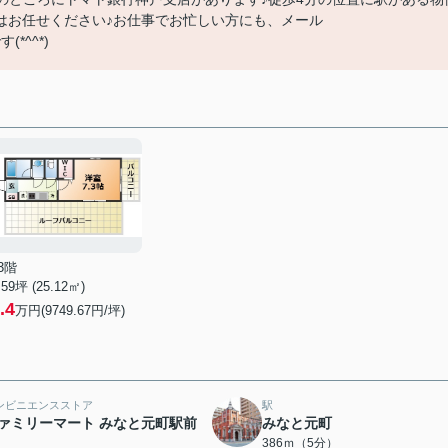
はお任せください♪お仕事でお忙しい方にも、メール
(*^^*)
3階
.59坪 (25.12㎡)
.4
万円(9749.67円/坪)
ンビニエンスストア
駅
ァミリーマート みなと元町駅前
みなと元町
386ｍ（5分）