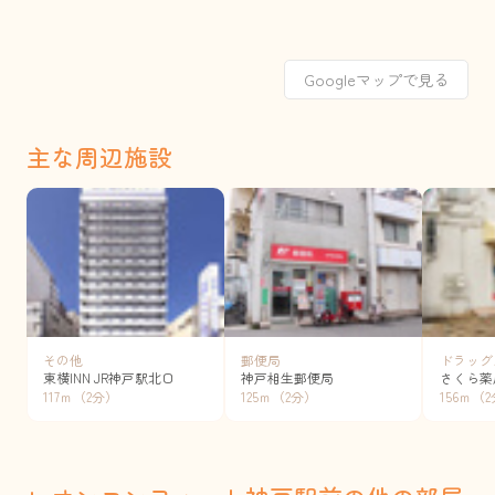
Googleマップで見る
主な周辺施設
その他
郵便局
ドラッグ
東横INN JR神戸駅北口
神戸相生郵便局
さくら薬
117ｍ（2分）
125ｍ（2分）
156ｍ（