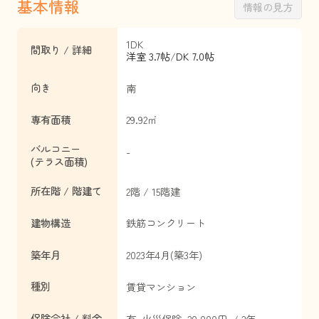
基本情報
情報の見方
1DK
間取り / 詳細
洋室 3.7帖
/
DK 7.0帖
向き
南
専有面積
29.92㎡
バルコニー
-
(テラス面積)
所在階 / 階建て
2階 / 15階建
建物構造
鉄筋コンクリート
築年月
2023年4月(築3年)
種別
賃貸マンション
保険会社 / 料金
有 火災保険 20,000円 / 2年