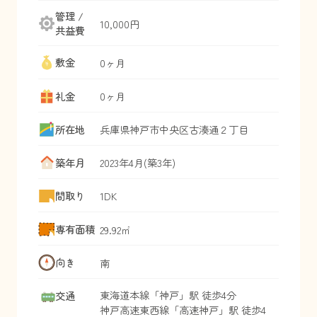
管理 /
10,000円
共益費
敷金
0ヶ月
礼金
0ヶ月
所在地
兵庫県
神戸市中央区
古湊通
２丁目
築年月
2023年4月(築3年)
間取り
1DK
専有面積
29.92㎡
向き
南
東海道本線
「
神戸
」駅 徒歩4分
交通
神戸高速東西線
「
高速神戸
」駅 徒歩4