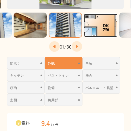
01
/
30
間取り
外観
内装
キッチン
バス・トイレ
洗面
収納
設備
バルコニー・眺望
玄関
共用部
9.4
賃料
万円