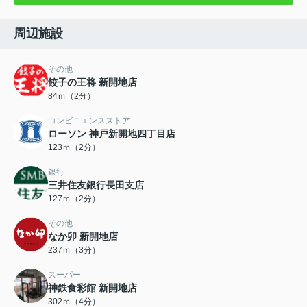
周辺施設
その他
餃子の王将 新開地店
84ｍ（2分）
コンビニエンスストア
ローソン 神戸新開地四丁目店
123ｍ（2分）
銀行
三井住友銀行長田支店
127ｍ（2分）
その他
なか卯 新開地店
237ｍ（3分）
スーパー
神鉄食彩館 新開地店
302ｍ（4分）