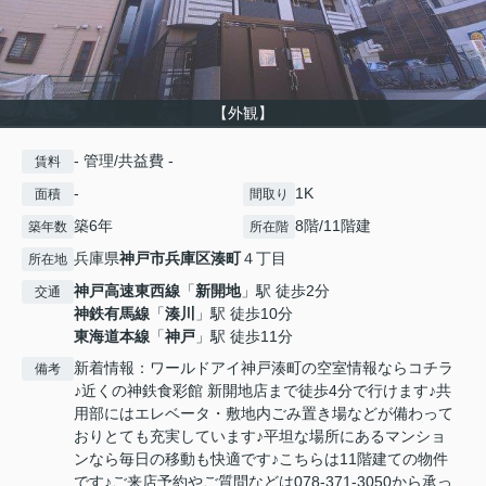
【外観】
- 管理/共益費 -
賃料
-
1K
面積
間取り
築6年
8階/11階建
築年数
所在階
兵庫県
神戸市兵庫区
湊町
４丁目
所在地
神戸高速東西線
「
新開地
」駅 徒歩2分
交通
神鉄有馬線
「
湊川
」駅 徒歩10分
東海道本線
「
神戸
」駅 徒歩11分
新着情報：ワールドアイ神戸湊町の空室情報ならコチラ
備考
♪近くの神鉄食彩館 新開地店まで徒歩4分で行けます♪共
用部にはエレベータ・敷地内ごみ置き場などが備わって
おりとても充実しています♪平坦な場所にあるマンショ
ンなら毎日の移動も快適です♪こちらは11階建ての物件
です♪ご来店予約やご質問などは078-371-3050から承っ