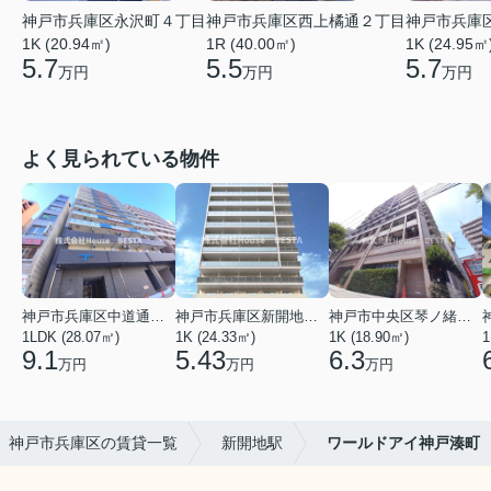
神戸市兵庫区永沢町４丁目
神戸市兵庫区西上橘通２丁目
神戸市兵庫
1K (20.94㎡)
1R (40.00㎡)
1K (24.95㎡
5.7
5.5
5.7
万円
万円
万円
よく見られている物件
神戸市兵庫区中道通１丁目
神戸市兵庫区新開地１丁目
神戸市中央区琴ノ緒町３丁目
1LDK (28.07㎡)
1K (24.33㎡)
1K (18.90㎡)
1
9.1
5.43
6.3
万円
万円
万円
神戸市兵庫区の賃貸一覧
新開地駅
ワールドアイ神戸湊町