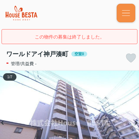
この物件の募集は終了しました。
ワールドアイ神戸湊町
空室0
-
管理/共益費 -
1
/
7