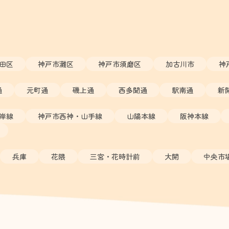
田区
神戸市灘区
神戸市須磨区
加古川市
神
通
元町通
磯上通
西多聞通
駅南通
新
岸線
神戸市西神・山手線
山陽本線
阪神本線
兵庫
花隈
三宮・花時計前
大開
中央市