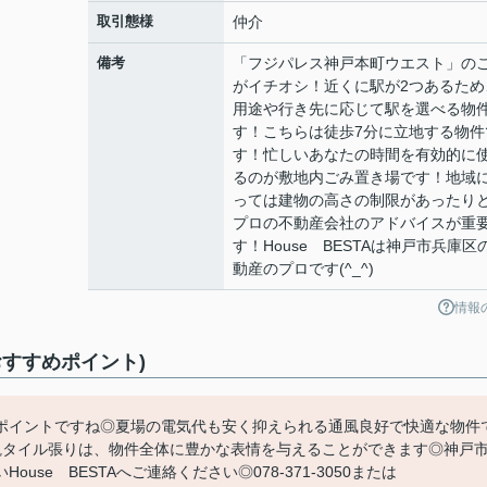
取引態様
仲介
備考
「フジパレス神戸本町ウエスト」の
がイチオシ！近くに駅が2つあるため
用途や行き先に応じて駅を選べる物
す！こちらは徒歩7分に立地する物件
す！忙しいあなたの時間を有効的に
るのが敷地内ごみ置き場です！地域
っては建物の高さの制限があったり
プロの不動産会社のアドバイスが重
す！House BESTAは神戸市兵庫区
動産のプロです(^_^)
情報
すすめポイント)
ポイントですね◎夏場の電気代も安く抑えられる通風良好で快適な物件
観タイル張りは、物件全体に豊かな表情を与えることができます◎神戸
se BESTAへご連絡ください◎078-371-3050または