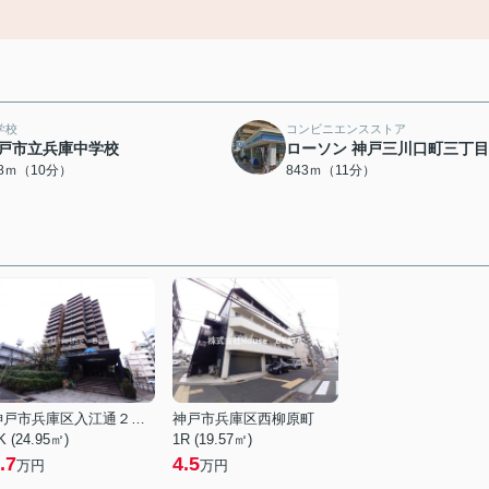
学校
コンビニエンスストア
戸市立兵庫中学校
ローソン 神戸三川口町三丁
68ｍ（10分）
843ｍ（11分）
神戸市兵庫区入江通２丁目
神戸市兵庫区西柳原町
K (24.95㎡)
1R (19.57㎡)
.7
4.5
万円
万円