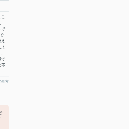
ここ
、
件で
で
使え
によ
と、
要で
の不
の見方
で
市