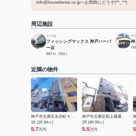
info@housebesta.co.jpへお気軽にどうぞ(*^_^*)
周辺施設
その他
中
フィッシングマックス 神戸ハーバ
神
ー店
7
587ｍ（8分）
近隣の物件
神戸市兵庫区永沢町４丁目
神戸市兵庫区西上橘通２丁目
1K (20.94㎡)
1R (40.00㎡)
1
5.7
5.5
5
万円
万円