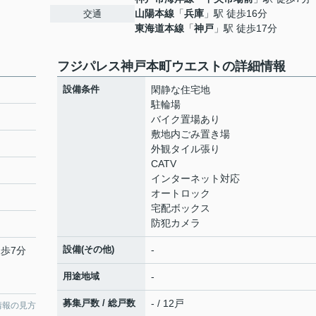
山陽本線
「
兵庫
」駅 徒歩16分
交通
東海道本線
「
神戸
」駅 徒歩17分
フジパレス神戸本町ウエストの詳細情報
設備条件
閑静な住宅地
駐輪場
バイク置場あり
敷地内ごみ置き場
外観タイル張り
CATV
インターネット対応
オートロック
宅配ボックス
防犯カメラ
設備(その他)
-
徒歩7分
用途地域
-
募集戸数 / 総戸数
- / 12戸
情報の見方