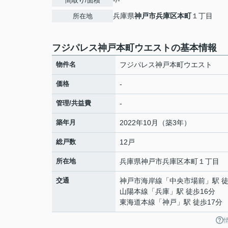
-/-
間取り/面積
兵庫県
神戸市兵庫区
本町
１丁目
所在地
フジパレス神戸本町ウエストの基本情報
物件名
フジパレス神戸本町ウエスト
価格
-
管理/共益費
-
築年月
2022年10月（築3年）
総戸数
12戸
所在地
兵庫県
神戸市兵庫区
本町
１丁目
交通
神戸市海岸線
「
中央市場前
」駅 
山陽本線
「
兵庫
」駅 徒歩16分
東海道本線
「
神戸
」駅 徒歩17分