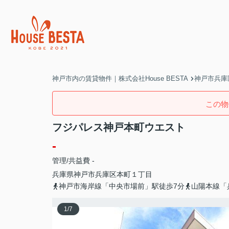
神戸市内の賃貸物件｜株式会社House BESTA
神戸市兵庫
この物
フジパレス神戸本町ウエスト
-
管理/共益費 -
兵庫県
神戸市兵庫区
本町
１丁目
神戸市海岸線「中央市場前」駅徒歩7分
山陽本線「
1
/
7