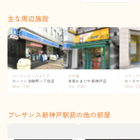
主な周辺施設
コンビニエンスストア
その他
ドラッグ
ローソン 加納町一丁目店
本家かまどや 新神戸店
ローズマ
60ｍ（1分）
72ｍ（1分）
103ｍ（
プレサンス新神戸駅前の他の部屋