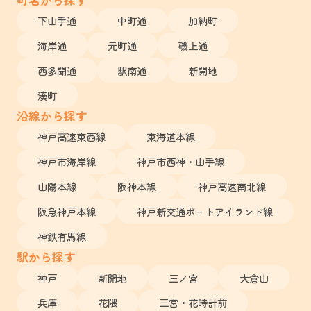
下山手通
中町通
加納町
海岸通
元町通
磯上通
西多聞通
駅南通
新開地
湊町
沿線から探す
神戸高速東西線
東海道本線
神戸市海岸線
神戸市西神・山手線
山陽本線
阪神本線
神戸高速南北線
阪急神戸本線
神戸新交通ポートアイランド線
神鉄有馬線
駅から探す
神戸
新開地
三ノ宮
大倉山
兵庫
花隈
三宮・花時計前