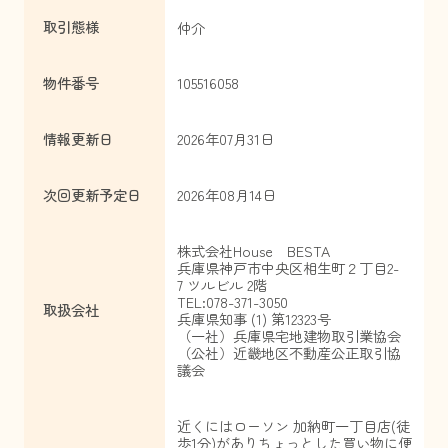
取引態様
仲介
物件番号
105516058
情報更新日
2026年07月31日
次回更新予定日
2026年08月14日
株式会社House BESTA
兵庫県神戸市中央区相生町２丁目2-
7 ツルビル 2階
TEL:078-371-3050
取扱会社
兵庫県知事 (1) 第12323号
（一社）兵庫県宅地建物取引業協会
（公社）近畿地区不動産公正取引協
議会
近くにはローソン 加納町一丁目店(徒
歩1分)がありちょっとした買い物に便