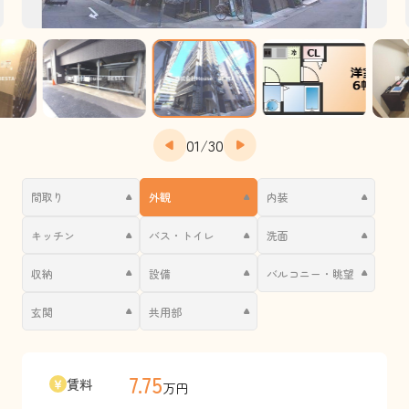
01
/
30
間取り
外観
内装
キッチン
バス・トイレ
洗面
収納
設備
バルコニー・眺望
玄関
共用部
7.75
賃料
万円