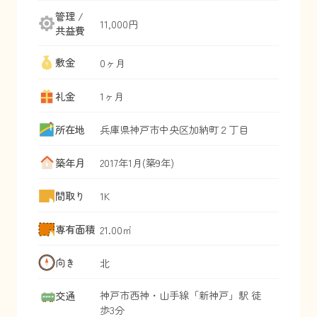
管理 /
11,000円
共益費
敷金
0ヶ月
礼金
1ヶ月
所在地
兵庫県
神戸市中央区
加納町
２丁目
築年月
2017年1月(築9年)
間取り
1K
専有面積
21.00㎡
向き
北
神戸市西神・山手線
「
新神戸
」駅 徒
交通
歩3分