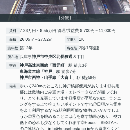
【外観】
7.23万円～8.55万円 管理/共益費 9,700円～11,000円
賃料
26.05㎡～27.52㎡
1K
面積
間取り
築12年
2階/15階建
築年数
所在階
兵庫県
神戸市中央区
北長狭通
８丁目
所在地
神戸高速東西線
「
西元町
」駅 徒歩3分
交通
東海道本線
「
神戸
」駅 徒歩7分
神戸市西神・山手線
「
大倉山
」駅 徒歩8分
歩いて240mのところに神戸橘郵便局があります◎共用
備考
部には敷地内ごみ置き場・エレベータなどが揃ってお
り、とても充実しています◎場所が平坦なのは、ランニ
ングをする上で抑えたいポイントですね◎日頃から電車
をよく利用するなら2駅利用可能な物件はいかがでしょ
うか◎景色を眺めることには心を癒す効果があり、視力
低下の恐れも少なくしてくれます◎House BESTAへ
のご連絡なら、info@housebesta.co.jpから遠慮なくど