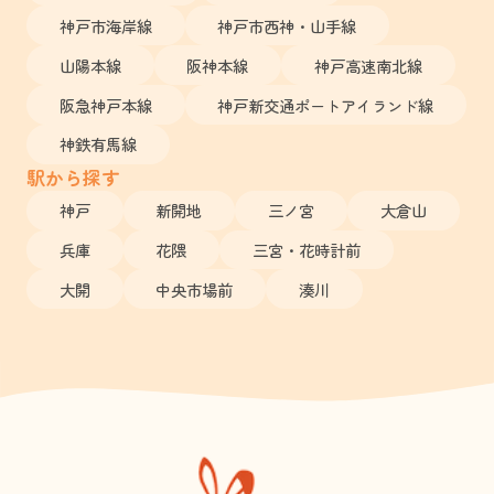
神戸市海岸線
神戸市西神・山手線
山陽本線
阪神本線
神戸高速南北線
阪急神戸本線
神戸新交通ポートアイランド線
神鉄有馬線
駅から探す
神戸
新開地
三ノ宮
大倉山
兵庫
花隈
三宮・花時計前
大開
中央市場前
湊川