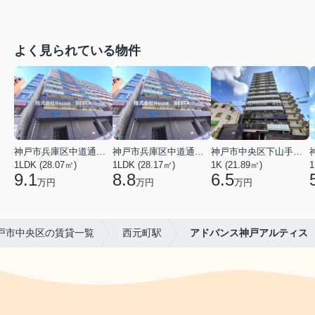
よく見られている物件
神戸市兵庫区中道通１丁目
神戸市兵庫区中道通１丁目
神戸市中央区下山手通９丁目
1LDK (28.07㎡)
1LDK (28.17㎡)
1K (21.89㎡)
1
9.1
8.8
6.5
万円
万円
万円
戸市中央区の賃貸一覧
西元町駅
アドバンス神戸アルティス