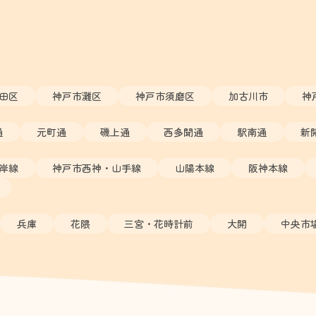
田区
神戸市灘区
神戸市須磨区
加古川市
神
通
元町通
磯上通
西多聞通
駅南通
新
岸線
神戸市西神・山手線
山陽本線
阪神本線
兵庫
花隈
三宮・花時計前
大開
中央市