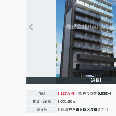
【外観】
6.187万円
管理/共益費
5,830円
価格
1K/21.90㎡
間取り/面積
兵庫県
神戸市兵庫区
湊町
２丁目
所在地