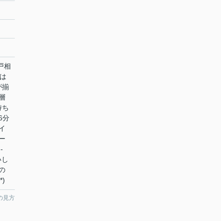
戸相
には
が揃
層
持ち
6分
イ
ー
-
いし
の
)
の見方