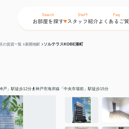
Search
Staff
Faq
お部屋を探す
スタッフ紹介
よくあるご
ソルテラスKOBE湊町
区の賃貸一覧
新開地駅
神戸」駅徒歩12分
神戸市海岸線「中央市場前」駅徒歩15分