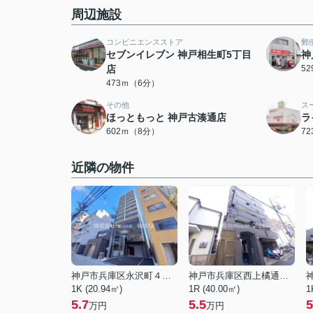
周辺施設
コンビニエンスストア
郵
セブンイレブン 神戸相生町5丁目
神
店
5
473ｍ（6分）
その他
ス
ほっともっと 神戸古湊通店
ラ
602ｍ（8分）
7
近隣の物件
神戸市兵庫区永沢町４丁目
神戸市兵庫区西上橘通２丁目
1K (20.94㎡)
1R (40.00㎡)
1
5.7
5.5
5
万円
万円