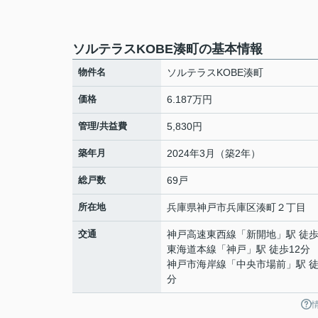
ソルテラスKOBE湊町の基本情報
物件名
ソルテラスKOBE湊町
価格
6.187万円
管理/共益費
5,830円
築年月
2024年3月（築2年）
総戸数
69戸
所在地
兵庫県
神戸市兵庫区
湊町
２丁目
交通
神戸高速東西線
「
新開地
」駅 徒歩
東海道本線
「
神戸
」駅 徒歩12分
神戸市海岸線
「
中央市場前
」駅 徒
分