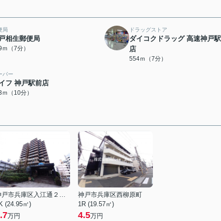
便局
ドラッグストア
戸相生郵便局
ダイコクドラッグ 高速神戸
29ｍ（7分）
店
554ｍ（7分）
ーパー
イフ 神戸駅前店
23ｍ（10分）
神戸市兵庫区入江通２丁目
神戸市兵庫区西柳原町
K (24.95㎡)
1R (19.57㎡)
.7
4.5
万円
万円