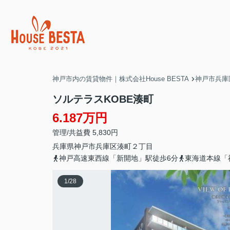
神戸市内の賃貸物件｜株式会社House BESTA
神戸市兵庫
ソルテラスKOBE湊町
6.187万円
管理/共益費 5,830円
兵庫県
神戸市兵庫区
湊町
２丁目
神戸高速東西線「新開地」駅徒歩6分
東海道本線「
1
/
28