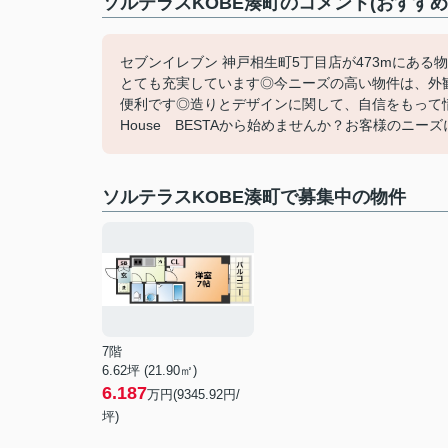
ソルテラスKOBE湊町のコメント(おすすめ
セブンイレブン 神戸相生町5丁目店が473mにあ
とても充実しています◎今ニーズの高い物件は、外
便利です◎造りとデザインに関して、自信をもって
House BESTAから始めませんか？お客様のニーズ
ソルテラスKOBE湊町で募集中の物件
7階
6.62坪 (21.90㎡)
6.187
万円(9345.92円/
坪)