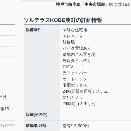
神戸市海岸線
「
中央市場前
」駅 徒歩15
ソルテラスKOBE湊町の詳細情報
設備条件
閑静な住宅地
エレベーター
駐輪場
バイク置場あり
敷地内ごみ置き場
外観タイル張り
CATV
光ファイバー
オートロック
宅配ボックス
24時間緊急通報システム
6分
防犯カメラ
24時間ゴミ出し可
歩15
設備(その他)
-
情報の見方
駐車場/月額
空有/15,500円