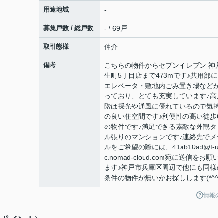
用途地域
-
募集戸数 / 総戸数
- / 69戸
取引態様
仲介
備考
こちらの物件からセブンイレブン 神
生町5丁目店まで473mです♪共用部
エレベータ・敷地内ごみ置き場など
っており、とても充実しています♪高
階は採光や通風に優れているので気
の良い住空間です♪利便性の高い徒歩
の物件です♪満足できる素敵な外観タ
ル張りのマンションです♪連絡先でメ
ルをご希望の際には、41ab10ad@f-u
c.nomad-cloud.com宛に送信をお願
ます♪神戸市兵庫区周辺で他にも同様
条件の物件が無いかお探しします(*^^*
情報