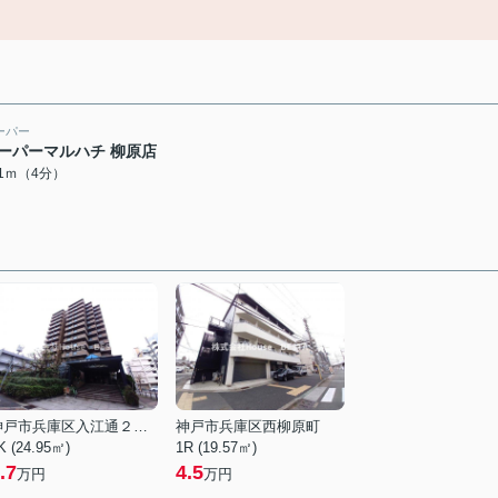
ーパー
ーパーマルハチ 柳原店
91ｍ（4分）
神戸市兵庫区入江通２丁目
神戸市兵庫区西柳原町
K (24.95㎡)
1R (19.57㎡)
.7
4.5
万円
万円