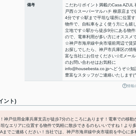
備考
こだわりポイント満載のCasa AZUL 
戸西☆スーパーマルハチ 柳原店まで
4分です☆駅まで平坦な場所に位置す
物件で、自転車をよく使う方にも嬉
立地です☆駅から徒歩9分にある物件
ので、電車利用が多い方にオススメ
☆神戸市海岸線中央市場前周辺で賃
お探しでしたら、神戸市兵庫区の情
富な当社にお任せください☆Eメール
のお問い合わせはお気軽に
info@housebesta.co.jpへどうぞ☆
豊富なスタッフがご連絡いたします(^o
情報
イント)
コチラ！神戸信用金庫兵庫支店が徒歩7分のところにあります！電車での移動
平坦なエリアに位置する物件で気軽に散歩できるのもいいですね！より
STAまでご連絡ください！当社では、神戸市海岸線中央市場前を中心に多