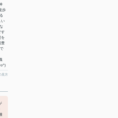
神
徒歩
る
しい
な
です
貸を
報豊
で
知識
^)
の見方
が
多
種