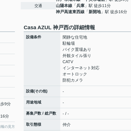
山陽本線
「
兵庫
」駅 徒歩11分
交通
神戸高速東西線
「
新開地
」駅 徒歩16分
Casa AZUL 神戸西の詳細情報
設備条件
閑静な住宅地
駐輪場
バイク置場あり
外観タイル張り
CATV
インターネット対応
オートロック
防犯カメラ
設備(その他)
-
用途地域
-
徒歩9分
募集戸数 / 総戸数
- / -
16分
取引態様
仲介
情報の見方