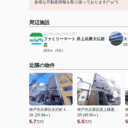
多様な不動産情報を取り扱っております(*´ω`*)
周辺施設
コンビニエンスストア
ス
ファミリーマート 井上兵庫大仏前
ス
店
2
203ｍ（3分）
近隣の物件
神戸市兵庫区永沢町４丁目
神戸市兵庫区西上橘通２丁目
1K (20.94㎡)
1R (40.00㎡)
1
5.7
5.5
5
万円
万円