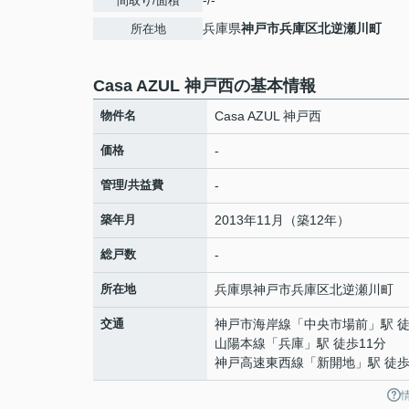
-/-
間取り/面積
兵庫県
神戸市兵庫区
北逆瀬川町
所在地
Casa AZUL 神戸西の基本情報
物件名
Casa AZUL 神戸西
価格
-
管理/共益費
-
築年月
2013年11月（築12年）
総戸数
-
所在地
兵庫県
神戸市兵庫区
北逆瀬川町
交通
神戸市海岸線
「
中央市場前
」駅 
山陽本線
「
兵庫
」駅 徒歩11分
神戸高速東西線
「
新開地
」駅 徒歩