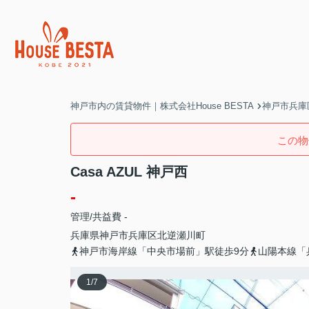
神戸市内の賃貸物件｜株式会社House BESTA
神戸市兵庫
この物
Casa AZUL 神戸西
-
管理/共益費 -
兵庫県
神戸市兵庫区
北逆瀬川町
神戸市海岸線「中央市場前」駅徒歩9分
山陽本線「
1
/
7