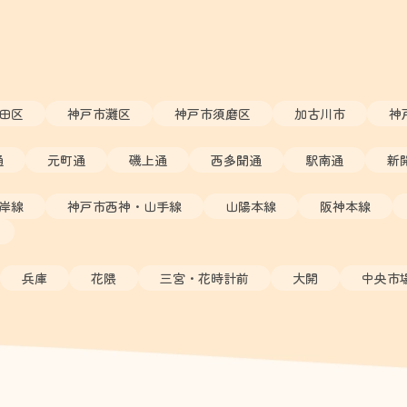
田区
神戸市灘区
神戸市須磨区
加古川市
神
通
元町通
磯上通
西多聞通
駅南通
新
岸線
神戸市西神・山手線
山陽本線
阪神本線
兵庫
花隈
三宮・花時計前
大開
中央市