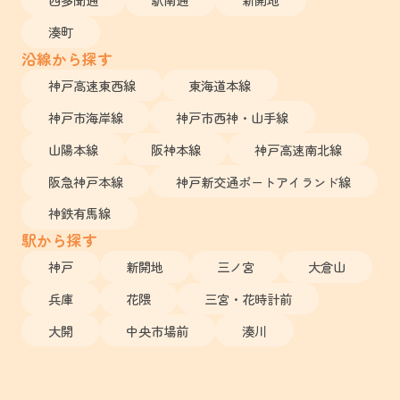
湊町
沿線から探す
神戸高速東西線
東海道本線
神戸市海岸線
神戸市西神・山手線
山陽本線
阪神本線
神戸高速南北線
阪急神戸本線
神戸新交通ポートアイランド線
神鉄有馬線
駅から探す
神戸
新開地
三ノ宮
大倉山
兵庫
花隈
三宮・花時計前
大開
中央市場前
湊川