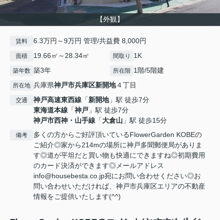
【外観】
6.3万円～9万円 管理/共益費 8,000円
賃料
19.66㎡～28.34㎡
1K
面積
間取り
築3年
1階/5階建
築年数
所在階
兵庫県
神戸市兵庫区
新開地
４丁目
所在地
神戸高速東西線
「
新開地
」駅 徒歩7分
交通
東海道本線
「
神戸
」駅 徒歩7分
神戸市西神・山手線
「
大倉山
」駅 徒歩15分
多くの方からご好評頂いているFlowerGarden KOBEの
備考
ご紹介◎家から214mの場所に神戸多聞郵便局がありま
す◎道が平坦だと買い物も快適にできますね◎初期費用
のカード決済ができます◎メールアドレス
info@housebesta.co.jp宛にお問い合わせください◎お
問い合わせいただければ、神戸市兵庫区エリアの不動産
情報をご提供いたします(^^)