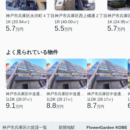
神戸市兵庫区永沢町４丁目
神戸市兵庫区西上橘通２丁目
神戸市兵庫
1K (20.94㎡)
1R (40.00㎡)
1K (24.95㎡
5.7
5.5
5.7
万円
万円
万円
よく見られている物件
神戸市兵庫区中道通１丁目
神戸市兵庫区中道通１丁目
神戸市兵庫区中道通１丁目
1LDK (28.07㎡)
1LDK (28.17㎡)
1LDK (28.17㎡)
1
9.1
8.8
8.7
万円
万円
万円
神戸市兵庫区の賃貸一覧
新開地駅
FlowerGarden KOBE