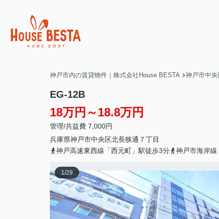
神戸市内の賃貸物件｜株式会社House BESTA
神戸市中央
EG-12B
18万円～18.8万円
管理/共益費 7,000円
兵庫県
神戸市中央区
北長狭通
７丁目
神戸高速東西線「西元町」駅徒歩3分
神戸市海岸線
1
/
29