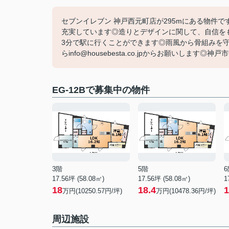
セブンイレブン 神戸西元町店が295mにある物件
充実しています◎造りとデザインに関して、自信を
3分で駅に行くことができます◎雨風から骨組みを守っ
らinfo@housebesta.co.jpからお願いしま
EG-12Bで募集中の物件
3階
5階
6
17.56坪 (58.08㎡)
17.56坪 (58.08㎡)
1
18
18.4
1
万円(10250.57円/坪)
万円(10478.36円/坪)
周辺施設