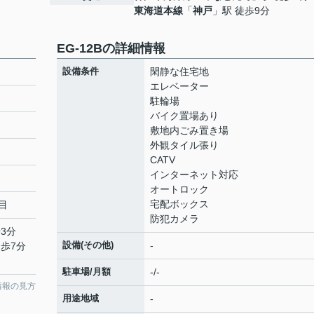
東海道本線
「
神戸
」駅 徒歩9分
EG-12Bの詳細情報
設備条件
閑静な住宅地
エレベーター
駐輪場
バイク置場あり
敷地内ごみ置き場
外観タイル張り
CATV
インターネット対応
オートロック
宅配ボックス
目
防犯カメラ
3分
設備(その他)
-
徒歩7分
駐車場/月額
-/-
情報の見方
用途地域
-