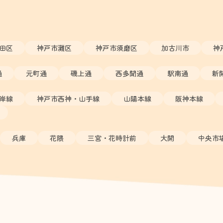
田区
神戸市灘区
神戸市須磨区
加古川市
神
通
元町通
磯上通
西多聞通
駅南通
新
岸線
神戸市西神・山手線
山陽本線
阪神本線
兵庫
花隈
三宮・花時計前
大開
中央市