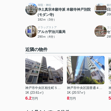
寺院・神社
銀
浄土真宗本願寺派 本願寺神戸別院
日
(モダン寺)
2
182ｍ（3分）
ドラッグストア
コ
アルカ宇治川薬局
セ
290ｍ（4分）
2
近隣の物件
神戸市中央区相生町５丁目
神戸市中央区国香通４丁目
1K (23.61㎡)
1K (20.57㎡)
1
6.2
8
5
万円
万円