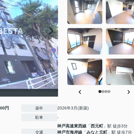
000円
2026年3月(新築)
築年
-
駐車
神戸高速東西線
「
西元町
」駅 徒歩3分
神戸市海岸線
「
みなと元町
」駅 徒歩7分
交通