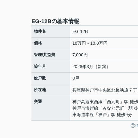
EG-12Bの基本情報
物件名
EG-12B
価格
18万円～18.8万円
管理/共益費
7,000円
築年月
2026年3月（新築）
総戸数
8戸
所在地
兵庫県
神戸市中央区
北長狭通
７丁
交通
神戸高速東西線
「
西元町
」駅 徒歩
神戸市海岸線
「
みなと元町
」駅 
東海道本線
「
神戸
」駅 徒歩9分