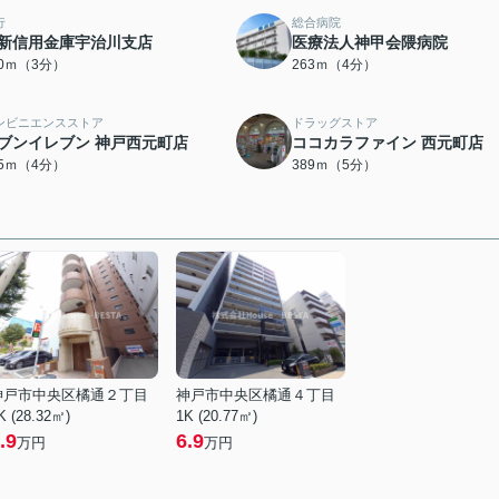
行
総合病院
新信用金庫宇治川支店
医療法人神甲会隈病院
00ｍ（3分）
263ｍ（4分）
ンビニエンスストア
ドラッグストア
ブンイレブン 神戸西元町店
ココカラファイン 西元町店
95ｍ（4分）
389ｍ（5分）
神戸市中央区橘通２丁目
神戸市中央区橘通４丁目
K (28.32㎡)
1K (20.77㎡)
.9
6.9
万円
万円