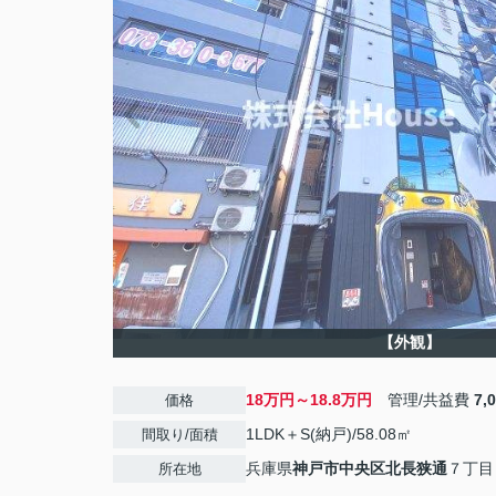
【外観】
18万円～18.8万円
管理/共益費
7,
価格
1LDK＋S(納戸)/58.08㎡
間取り/面積
兵庫県
神戸市中央区
北長狭通
７丁目
所在地