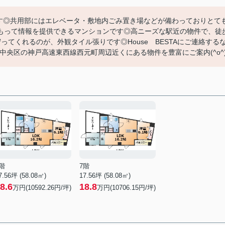
です◎共用部にはエレベータ・敷地内ごみ置き場などが備わっておりとて
もって情報を提供できるマンションです◎高ニーズな駅近の物件で、徒
てくれるのが、外観タイル張りです◎House BESTAにご連絡する
す◎神戸市中央区の神戸高速東西線西元町周辺近くにある物件を豊富にご案内(^o^
階
7階
7.56坪 (58.08㎡)
17.56坪 (58.08㎡)
8.6
18.8
万円(10592.26円/坪)
万円(10706.15円/坪)