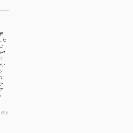
神
した
ご
備や
ク
いい
ン
まで
か
ア
い
の見方