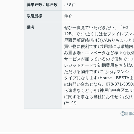
募集戸数 / 総戸数
- / 8戸
取引態様
仲介
備考
ぜひ一度見ていただきたい、「EG-
12B」です♪近くにはセブンイレブン 
戸西元町店(徒歩4分)がありちょっと
買い物に便利です♪共用部には敷地内
み置き場・エレベータなど様々な設
サービスが揃っているので便利です♪
レジットカードで初期費用をお支払
ただける物件です♪こちらはマンショ
タイプになります♪House BESTA
のお問い合わせなら、078-371-3050
ら遠慮なくどうぞ♪神戸市中央区エリ
に関する事なら当社にお任せくださ
(*^_^*)
情報