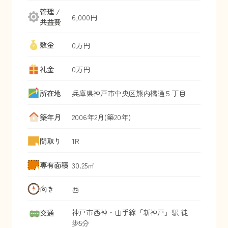
管理 /
6,000円
共益費
敷金
0万円
礼金
0万円
所在地
兵庫県
神戸市中央区
熊内橋通
５丁目
築年月
2006年2月(築20年)
間取り
1R
専有面積
30.25㎡
向き
西
神戸市西神・山手線
「
新神戸
」駅 徒
交通
歩5分