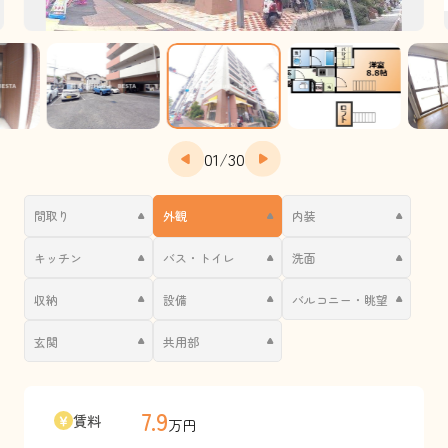
01
/
30
間取り
外観
内装
キッチン
バス・トイレ
洗面
収納
設備
バルコニー・眺望
玄関
共用部
7.9
賃料
万円