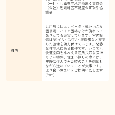
（一社）兵庫県宅地建物取引業協会
（公社）近畿地区不動産公正取引協
議会
共用部にはエレベータ・敷地内ごみ
置き場・バイク置場などが備わって
おりとても充実しています。室内設
備はBS･CS・CATV・床暖房など充実
した設備を備え付けています。閑静
な住宅地にある物件です。いつでも
備考
快適空間を味わえる通風良好な気持
ちよい物件。住まい探しの際には、
実際に住んでみた時のことを想像し
ながら進めていくことが大事です。
より良い住まいをご提供いたします
(^o^)