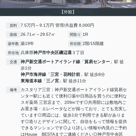
【外観】
7.5万円～9.1万円 管理/共益費 8,000円
賃料
26.71㎡～29.57㎡
1R
面積
間取り
築19年
2階/15階建
築年数
所在階
兵庫県
神戸市中央区
磯辺通
３丁目
所在地
神戸新交通ポートアイランド線
「
貿易センター
」駅 徒
交通
歩1分
神戸市海岸線
「
三宮・花時計前
」駅 徒歩8分
東海道本線
「
三ノ宮
」駅 徒歩11分
カスタリア三宮：神戸新交通ポートアイランド線貿易セ
備考
ンター駅にも近くて便利◎薬や日用品を買うのに便利な
スギ薬局 三宮店まで、209mです◎共用部には敷地内ご
み置き場・エレベータなどが揃っており、とても充実し
ています◎周辺には、徒歩1分で利用できる駅がありま
す◎造りとデザインに関して、自信をもって情報を提供
できるマンションです◎より詳しい情報や内見のご予約
はHouse BESTAまでご連絡ください◎神戸市中央区