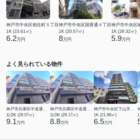
神戸市中央区相生町５丁目
神戸市中央区国香通４丁目
神戸市中央区
1K (23.61㎡)
1K (20.57㎡)
1K (28.32㎡)
6.2
8
5.9
万円
万円
万円
よく見られている物件
神戸市兵庫区中道通１丁目
神戸市兵庫区中道通１丁目
神戸市中央区下山手通９丁目
1LDK (28.07㎡)
1LDK (28.17㎡)
1K (21.89㎡)
1
9.1
8.8
6.5
万円
万円
万円