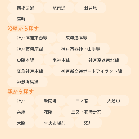
西多聞通
駅南通
新開地
湊町
沿線から探す
神戸高速東西線
東海道本線
神戸市海岸線
神戸市西神・山手線
山陽本線
阪神本線
神戸高速南北線
阪急神戸本線
神戸新交通ポートアイランド線
神鉄有馬線
駅から探す
神戸
新開地
三ノ宮
大倉山
兵庫
花隈
三宮・花時計前
大開
中央市場前
湊川