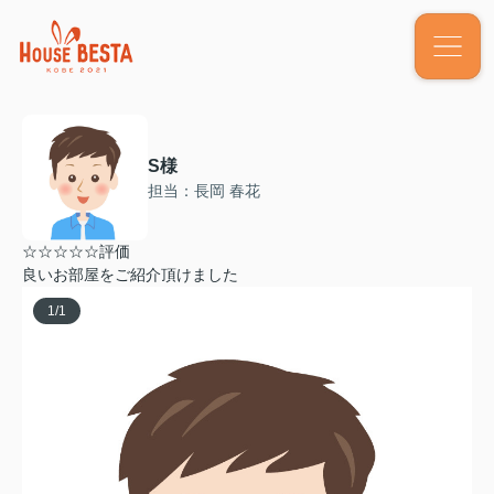
S様
担当：長岡 春花
☆☆☆☆☆評価
良いお部屋をご紹介頂けました
1
/
1