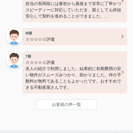
担当の長岡様には最初から最後まで非常に丁寧かつ
スピーディーに対応していただき、親としても終始
安心して契約を進めることができました。
費用面でも非常に良心的に対応してくださり、感謝
しております。
M様
また機会があればぜひ利用させていただきたいと思
☆☆☆☆☆評価
います。本当にありがとうございました！
T様
☆☆☆☆☆評価
友人の紹介で利用しました。結果的に初期費用の安
い物件がスムーズみつかり、助かりました。仲介手
数料が無料であることもよかったです。おすすめで
きる不動産屋さんです。
お客様の声一覧