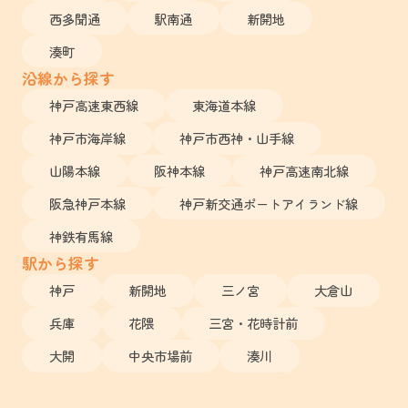
西多聞通
駅南通
新開地
湊町
沿線から探す
神戸高速東西線
東海道本線
神戸市海岸線
神戸市西神・山手線
山陽本線
阪神本線
神戸高速南北線
阪急神戸本線
神戸新交通ポートアイランド線
神鉄有馬線
駅から探す
神戸
新開地
三ノ宮
大倉山
兵庫
花隈
三宮・花時計前
大開
中央市場前
湊川