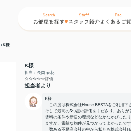
Search
Staff
Faq
お部屋を探す
スタッフ紹介
よくあるご
K様
K様
担当：長岡 春花
☆☆☆☆☆評価
担当者より
K様
この度は株式会社House BESTAをご利用
そして最高の5つ星の評価をくださり、ありが
賃料の条件や新居の理想などなかなかぴったり
ますが、素敵な物件が見つかってよかったです
数ある不動産会社の中から私たち株式会社Hou