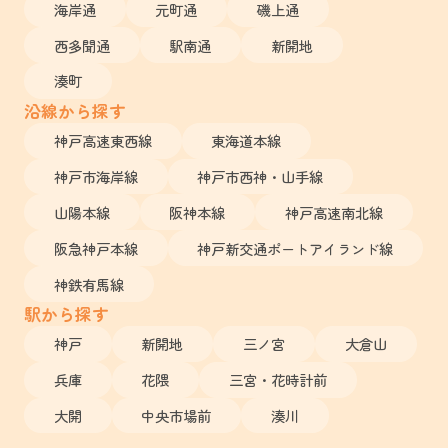
海岸通
元町通
磯上通
西多聞通
駅南通
新開地
湊町
沿線から探す
神戸高速東西線
東海道本線
神戸市海岸線
神戸市西神・山手線
山陽本線
阪神本線
神戸高速南北線
阪急神戸本線
神戸新交通ポートアイランド線
神鉄有馬線
駅から探す
神戸
新開地
三ノ宮
大倉山
兵庫
花隈
三宮・花時計前
大開
中央市場前
湊川