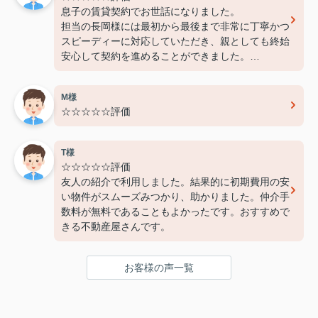
息子の賃貸契約でお世話になりました。
担当の長岡様には最初から最後まで非常に丁寧かつ
スピーディーに対応していただき、親としても終始
安心して契約を進めることができました。
費用面でも非常に良心的に対応してくださり、感謝
しております。
M様
また機会があればぜひ利用させていただきたいと思
☆☆☆☆☆評価
います。本当にありがとうございました！
T様
☆☆☆☆☆評価
友人の紹介で利用しました。結果的に初期費用の安
い物件がスムーズみつかり、助かりました。仲介手
数料が無料であることもよかったです。おすすめで
きる不動産屋さんです。
お客様の声一覧