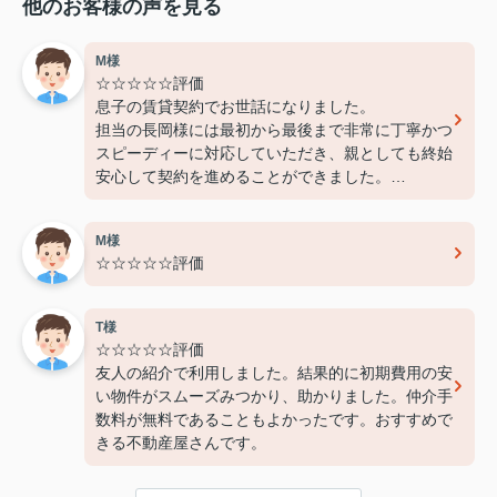
他のお客様の声を見る
M様
☆☆☆☆☆評価
息子の賃貸契約でお世話になりました。
担当の長岡様には最初から最後まで非常に丁寧かつ
スピーディーに対応していただき、親としても終始
安心して契約を進めることができました。
費用面でも非常に良心的に対応してくださり、感謝
しております。
M様
また機会があればぜひ利用させていただきたいと思
☆☆☆☆☆評価
います。本当にありがとうございました！
T様
☆☆☆☆☆評価
友人の紹介で利用しました。結果的に初期費用の安
い物件がスムーズみつかり、助かりました。仲介手
数料が無料であることもよかったです。おすすめで
きる不動産屋さんです。