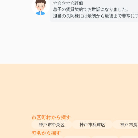
☆☆☆☆☆評価
息子の賃貸契約でお世話になりました。
担当の長岡様には最初から最後まで非常に
かつスピーディーに対応していただき、親
ても終始安心して契約を進めることができ
た。
費用面でも非常に良心的に対応してくださ
感謝しております。
また機会があればぜひ利用させていただき
と思います。本当にありがとうございまし
市区町村から探す
神戸市中央区
神戸市兵庫区
神戸市長
町名から探す