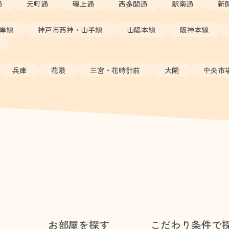
通
元町通
磯上通
西多聞通
駅南通
新
岸線
神戸市西神・山手線
山陽本線
阪神本線
兵庫
花隈
三宮・花時計前
大開
中央市
お部屋を探す
こだわり条件で