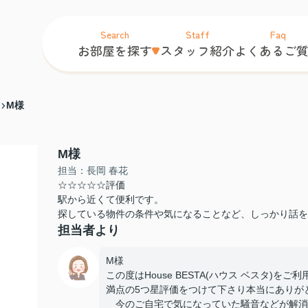
Search
Staff
Faq
お部屋を探す
スタッフ紹介
よくあるご
M様
M様
担当：長岡 春花
☆☆☆☆☆評価
駅から近くて便利です。
探している物件の条件や気になることなど、しっかり話を
担当者より
M様
この度はHouse BESTA(ハウス ベスタ)
満点の5つ星評価をつけて下さり本当にありが
今のご自宅で気になっていた騒音などが解消