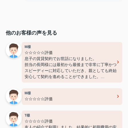
他のお客様の声を見る
M様
☆☆☆☆☆評価
息子の賃貸契約でお世話になりました。
担当の長岡様には最初から最後まで非常に丁寧かつ
スピーディーに対応していただき、親としても終始
安心して契約を進めることができました。
費用面でも非常に良心的に対応してくださり、感謝
しております。
M様
また機会があればぜひ利用させていただきたいと思
☆☆☆☆☆評価
います。本当にありがとうございました！
T様
☆☆☆☆☆評価
友人の紹介で利用しました。結果的に初期費用の安