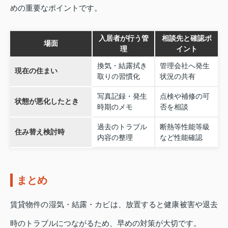
めの重要なポイントです。
入居者が行う管
相談先と確認ポ
場面
理
イント
換気・結露拭き
管理会社へ発生
現在の住まい
取りの習慣化
状況の共有
写真記録・発生
点検や補修の可
状態が悪化したとき
時期のメモ
否を相談
過去のトラブル
断熱等性能等級
住み替え検討時
内容の整理
など性能確認
まとめ
賃貸物件の湿気・結露・カビは、放置すると健康被害や退去
時のトラブルにつながるため、早めの対策が大切です。