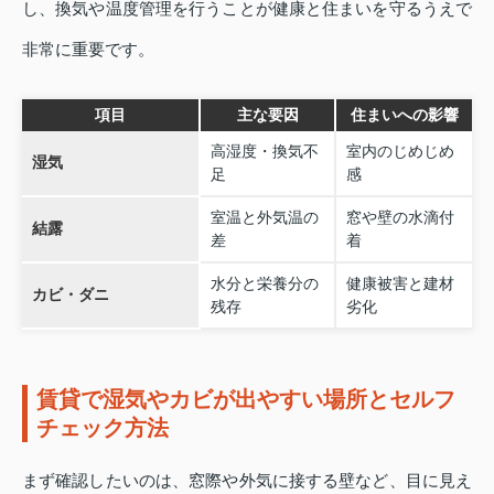
し、換気や温度管理を行うことが健康と住まいを守るうえで
非常に重要です。
項目
主な要因
住まいへの影響
高湿度・換気不
室内のじめじめ
湿気
足
感
室温と外気温の
窓や壁の水滴付
結露
差
着
水分と栄養分の
健康被害と建材
カビ・ダニ
残存
劣化
賃貸で湿気やカビが出やすい場所とセルフ
チェック方法
まず確認したいのは、窓際や外気に接する壁など、目に見え