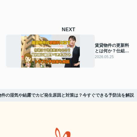
NEXT
賃貸物件の更新料
とは何か？仕組み
と注意点をわかり
2026.05.25
やすく解説
物件の湿気や結露でカビ発生原因と対策は？今すぐできる予防法を解説