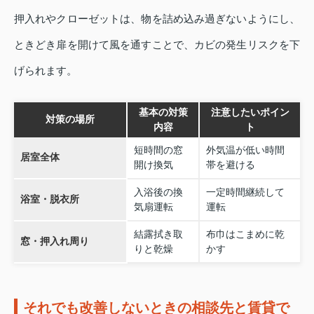
押入れやクローゼットは、物を詰め込み過ぎないようにし、
ときどき扉を開けて風を通すことで、カビの発生リスクを下
げられます。
基本の対策
注意したいポイン
対策の場所
内容
ト
短時間の窓
外気温が低い時間
居室全体
開け換気
帯を避ける
入浴後の換
一定時間継続して
浴室・脱衣所
気扇運転
運転
結露拭き取
布巾はこまめに乾
窓・押入れ周り
りと乾燥
かす
それでも改善しないときの相談先と賃貸で