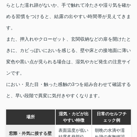
らとした濡れ跡がないか、手で触れて冷たさや湿り気を確か
める習慣をつけると、結露の出やすい時間帯が見えてきま
す。
また、押入れやクローゼット、玄関収納などの扉を開けたと
きに、カビっぽいにおいを感じる、壁や床との接地面に薄い
変色や黒い点が見られる場合は、湿気やカビ発生の注意サイ
ンです。
におい・見た目・触った感触の3つを組み合わせて確認する
と、早い段階で異変に気付きやすくなります。
湿気・カビが出
日常のセルフチ
場所
やすい特徴
ェック例
表面温度が低い
朝晩の水滴や濡
窓際・外気に接する壁
結露多発部位
れ跡の有無確認