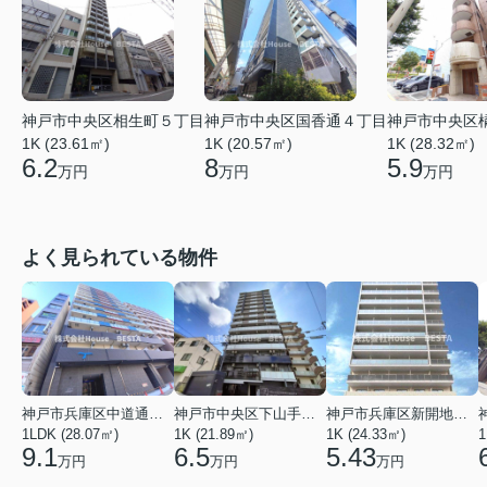
神戸市中央区相生町５丁目
神戸市中央区国香通４丁目
神戸市中央区
1K (23.61㎡)
1K (20.57㎡)
1K (28.32㎡)
6.2
8
5.9
万円
万円
万円
よく見られている物件
神戸市兵庫区中道通１丁目
神戸市中央区下山手通９丁目
神戸市兵庫区新開地１丁目
1LDK (28.07㎡)
1K (21.89㎡)
1K (24.33㎡)
1
9.1
6.5
5.43
万円
万円
万円