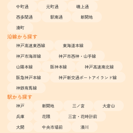
中町通
元町通
磯上通
西多聞通
駅南通
新開地
湊町
沿線から探す
神戸高速東西線
東海道本線
神戸市海岸線
神戸市西神・山手線
山陽本線
阪神本線
神戸高速南北線
阪急神戸本線
神戸新交通ポートアイランド線
神鉄有馬線
駅から探す
神戸
新開地
三ノ宮
大倉山
兵庫
花隈
三宮・花時計前
大開
中央市場前
湊川