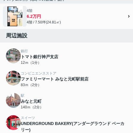
4階
6.2万円
4階 / 7.50坪(24.81㎡)
周辺施設
銀行
トマト銀行神戸支店
12ｍ（1分）
コンビニエンスストア
ファミリーマート みなと元町駅前店
83ｍ（2分）
駅
みなと元町
140ｍ（2分）
スイーツ
UNDERGROUND BAKERY(アンダーグラウンド ベーカ
リー)