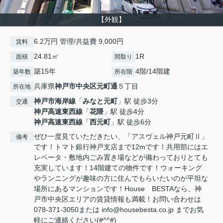
【外観】
6.2万円 管理/共益費 9,000円
賃料
24.81㎡
1R
面積
間取り
築15年
4階/14階建
築年数
所在階
兵庫県
神戸市中央区
元町通
５丁目
所在地
神戸市海岸線
「
みなと元町
」駅 徒歩3分
交通
神戸高速東西線
「
花隈
」駅 徒歩4分
神戸高速東西線
「
西元町
」駅 徒歩6分
ぜひ一度見ていただきたい、「アスヴェル神戸元町Ⅱ」
備考
です！トマト銀行神戸支店まで12mです！共用部にはエ
レベータ・敷地内ごみ置き場などが備わっておりとても
充実しています！14階建ての物件です！ウォーキング
やランニングが趣味の方に住んでもらいたいのが平坦な
場所にあるマンションです！House BESTAなら、神
戸市中央区エリアの賃貸情報も満載！お問い合わせは
078-371-3050または info@housebesta.co.jp までお気
軽にご連絡ください(#^^#)