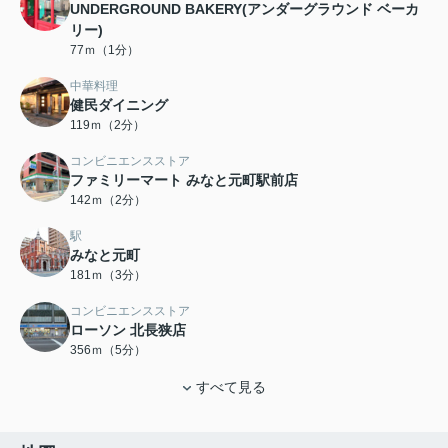
UNDERGROUND BAKERY(アンダーグラウンド ベーカ
リー)
77ｍ（1分）
中華料理
健民ダイニング
119ｍ（2分）
コンビニエンスストア
ファミリーマート みなと元町駅前店
142ｍ（2分）
駅
みなと元町
181ｍ（3分）
コンビニエンスストア
ローソン 北長狭店
356ｍ（5分）
すべて見る