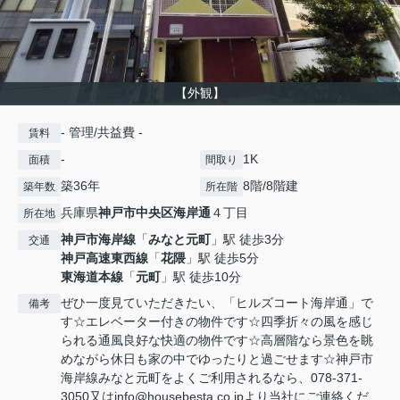
【外観】
- 管理/共益費 -
賃料
-
1K
面積
間取り
築36年
8階/8階建
築年数
所在階
兵庫県
神戸市中央区
海岸通
４丁目
所在地
神戸市海岸線
「
みなと元町
」駅 徒歩3分
交通
神戸高速東西線
「
花隈
」駅 徒歩5分
東海道本線
「
元町
」駅 徒歩10分
ぜひ一度見ていただきたい、「ヒルズコート海岸通」で
備考
す☆エレベーター付きの物件です☆四季折々の風を感じ
られる通風良好な快適の物件です☆高層階なら景色を眺
めながら休日も家の中でゆったりと過ごせます☆神戸市
海岸線みなと元町をよくご利用されるなら、078-371-
3050又はinfo@housebesta.co.jpより当社にご連絡くだ