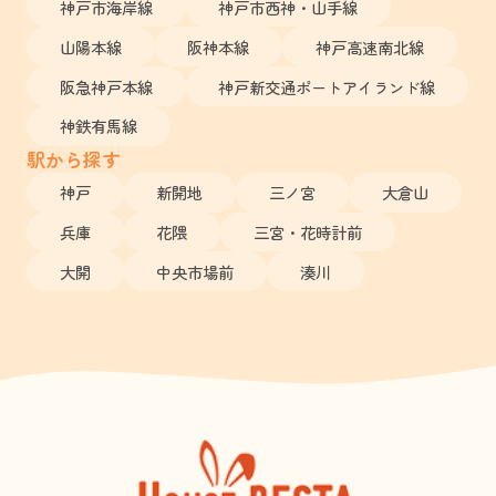
神戸市海岸線
神戸市西神・山手線
山陽本線
阪神本線
神戸高速南北線
阪急神戸本線
神戸新交通ポートアイランド線
神鉄有馬線
駅から探す
神戸
新開地
三ノ宮
大倉山
兵庫
花隈
三宮・花時計前
大開
中央市場前
湊川