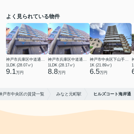
よく見られている物件
神戸市兵庫区中道通１丁目
神戸市兵庫区中道通１丁目
神戸市中央区下山手通９丁目
1LDK (28.07㎡)
1LDK (28.17㎡)
1K (21.89㎡)
1
9.1
8.8
6.5
万円
万円
万円
神戸市中央区の賃貸一覧
みなと元町駅
ヒルズコート海岸通