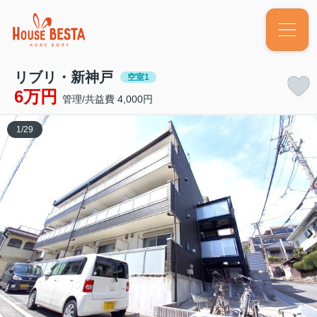
リブリ・新神戸
空室1
6万円
管理/共益費 4,000円
1
/
29