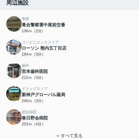
周辺施設
警察
葺合警察署中尾前交番
136ｍ（2分）
コンビニエンスストア
ローソン 熊内五丁目店
194ｍ（3分）
歯科
宮本歯科医院
212ｍ（3分）
ドラッグストア
新神戸グローバル薬局
240ｍ（3分）
総合病院
春日野会病院
253ｍ（4分）
すべて見る