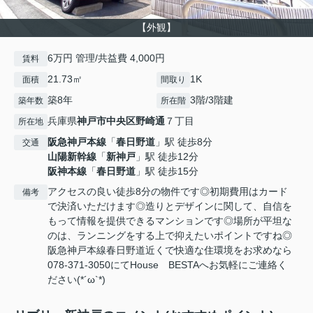
【外観】
6万円 管理/共益費 4,000円
賃料
21.73㎡
1K
面積
間取り
築8年
3階/3階建
築年数
所在階
兵庫県
神戸市中央区
野崎通
７丁目
所在地
阪急神戸本線
「
春日野道
」駅 徒歩8分
交通
山陽新幹線
「
新神戸
」駅 徒歩12分
阪神本線
「
春日野道
」駅 徒歩15分
アクセスの良い徒歩8分の物件です◎初期費用はカード
備考
で決済いただけます◎造りとデザインに関して、自信を
もって情報を提供できるマンションです◎場所が平坦な
のは、ランニングをする上で抑えたいポイントですね◎
阪急神戸本線春日野道近くで快適な住環境をお求めなら
078-371-3050にてHouse BESTAへお気軽にご連絡く
ださい(*´ω`*)