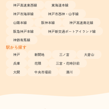
神戸高速東西線
東海道本線
神戸市海岸線
神戸市西神・山手線
山陽本線
阪神本線
神戸高速南北線
阪急神戸本線
神戸新交通ポートアイランド線
神鉄有馬線
駅から探す
神戸
新開地
三ノ宮
大倉山
兵庫
花隈
三宮・花時計前
大開
中央市場前
湊川