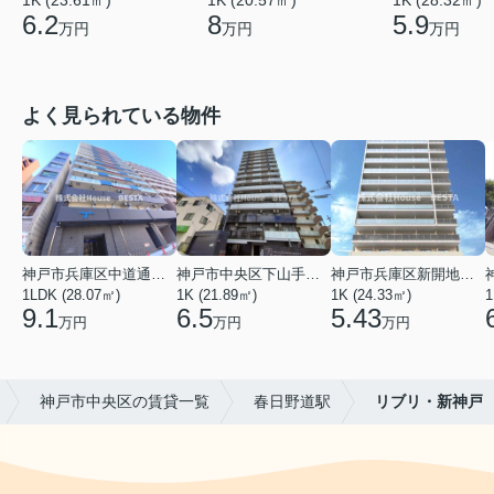
6.2
8
5.9
万円
万円
万円
よく見られている物件
神戸市兵庫区中道通１丁目
神戸市中央区下山手通９丁目
神戸市兵庫区新開地１丁目
1LDK (28.07㎡)
1K (21.89㎡)
1K (24.33㎡)
1
9.1
6.5
5.43
万円
万円
万円
神戸市中央区の賃貸一覧
春日野道駅
リブリ・新神戸