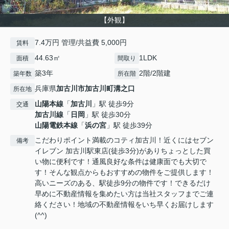
【外観】
7.4万円 管理/共益費 5,000円
賃料
44.63㎡
1LDK
面積
間取り
築3年
2階/2階建
築年数
所在階
兵庫県
加古川市
加古川町溝之口
所在地
山陽本線
「
加古川
」駅 徒歩9分
交通
加古川線
「
日岡
」駅 徒歩30分
山陽電鉄本線
「
浜の宮
」駅 徒歩39分
こだわりポイント満載のコティ加古川！近くにはセブン
備考
イレブン 加古川駅東店(徒歩3分)がありちょっとした買
い物に便利です！通風良好な条件は健康面でも大切で
す！そんな観点からもおすすめの物件をご提供します！
高いニーズのある、駅徒歩9分の物件です！できるだけ
早めに不動産情報を集めたい方は当社スタッフまでご連
絡ください！地域の不動産情報をいち早くお届けします
(^^)