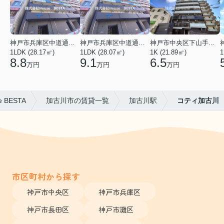
神戸市兵庫区中道通１丁目
神戸市兵庫区中道通１丁目
神戸市中央区下山手通９丁目
1LDK (28.17㎡)
1LDK (28.07㎡)
1K (21.89㎡)
1
8.8
9.1
6.5
万円
万円
万円
BESTA
加古川市の賃貸一覧
加古川駅
コティ加古川
市区町村から探す
神戸市中央区
神戸市兵庫区
神戸市長田区
神戸市灘区