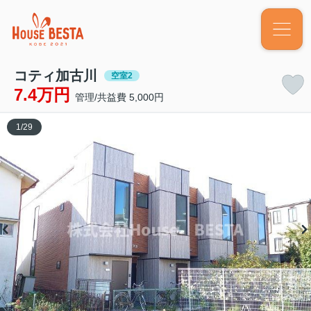
コティ加古川
空室2
7.4万円
管理/共益費 5,000円
1
/
29