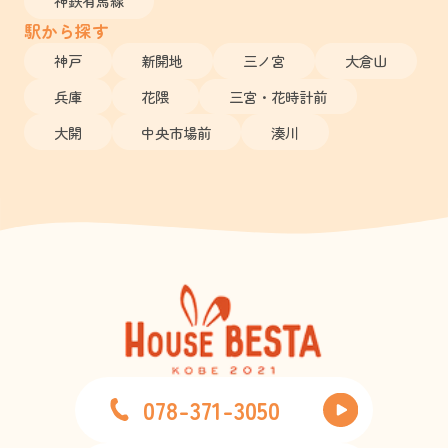
神鉄有馬線
駅から探す
神戸
新開地
三ノ宮
大倉山
兵庫
花隈
三宮・花時計前
大開
中央市場前
湊川
078-371-3050