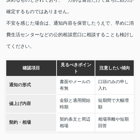
確定するものではありません。
不安を感じた場合は、通知内容を保管したうえで、早めに消
費生活センターなどの公的相談窓口に相談することも検討し
てください。
見るべきポイン
確認項目
注意したい傾向
ト
書面やメールの
口頭のみの申し
通知の形式
有無
入れ
金額と適用開始
短期間で大幅増
値上げ内容
時期
額
契約条文と周辺
相場乖離や短期
契約・相場
相場
回答