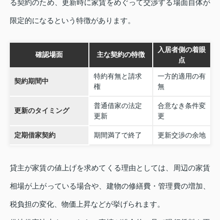
る契約のため、更新時に家賃をめぐって交渉する場面自体が
限定的になるという特徴があります。
入居者側の着眼
確認場面
主な契約の特徴
点
特約有無と請求
一方的適用の有
契約期間中
権
無
普通借家の法定
合意なき条件変
更新のタイミング
更新
更
定期借家契約
期間満了で終了
更新交渉の余地
貸主が家賃の値上げを求めてくる理由としては、周辺の家賃
相場が上がっている場合や、建物の修繕費・管理費の増加、
税負担の変化、物価上昇などが挙げられます。