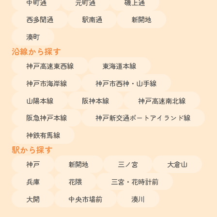
中町通
元町通
磯上通
西多聞通
駅南通
新開地
湊町
沿線から探す
神戸高速東西線
東海道本線
神戸市海岸線
神戸市西神・山手線
山陽本線
阪神本線
神戸高速南北線
阪急神戸本線
神戸新交通ポートアイランド線
神鉄有馬線
駅から探す
神戸
新開地
三ノ宮
大倉山
兵庫
花隈
三宮・花時計前
大開
中央市場前
湊川