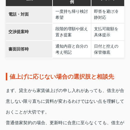
例
一度持ち帰り検討
即答を避け冷
電話・対面
希望
静対応
段階的増額や据え
支払可能額を
交渉提案時
置き提案
具体提示
通知内容と自分の
日付と控えの
書面回答時
考え明記
保管徹底
値上げに応じない場合の選択肢と相談先
まず、貸主から家賃値上げの申し入れがあっても、借主が合
意しない限り直ちに賃料が変わるわけではない点を理解して
おくことが大切です。
普通借家契約の場合、更新時に合意に至らなくても、借主が