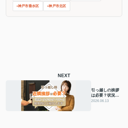
神戸市垂水区
神戸市北区
NEXT
引っ越しの挨拶
は必要？状況別
の判断基準とマ
2026.06.13
ナーを解説