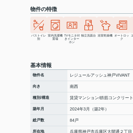
物件の特徴
バストイレ
室内洗濯機
TVモニタ付
独立洗面台
浴室乾燥機
オートロッ
別
置場
きインター
ク
ホン
基本情報
物件名
レジュールアッシュ神戸VIVANT
向き
南西
種別/構造
賃貸マンション/鉄筋コンクリー
築年月
2024年3月（築2年）
総戸数
84戸
所在地
兵庫県
神戸市兵庫区
大開通
２丁目