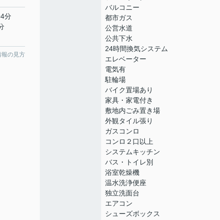
バルコニー
4分
都市ガス
分
公営水道
公共下水
24時間換気システム
情報の見方
エレベーター
電気有
駐輪場
バイク置場あり
家具・家電付き
敷地内ごみ置き場
外観タイル張り
ガスコンロ
コンロ２口以上
システムキッチン
バス・トイレ別
浴室乾燥機
温水洗浄便座
独立洗面台
エアコン
シューズボックス