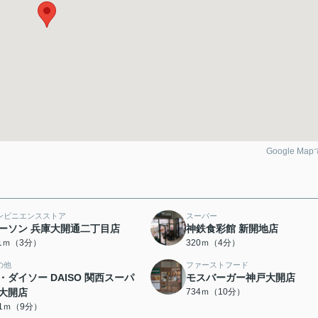
Google Ma
ンビニエンスストア
スーパー
ーソン 兵庫大開通二丁目店
神鉄食彩館 新開地店
11ｍ（3分）
320ｍ（4分）
の他
ファーストフード
・ダイソー DAISO 関西スーパ
モスバーガー神戸大開店
大開店
734ｍ（10分）
01ｍ（9分）