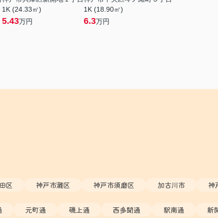
1K (24.33㎡)
1K (18.90㎡)
5.43
6.3
万円
万円
田区
神戸市灘区
神戸市須磨区
加古川市
神
通
元町通
磯上通
西多聞通
駅南通
新