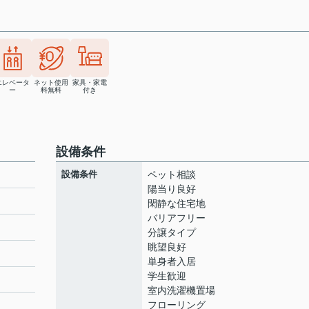
エレベータ
ネット使用
家具・家電
ー
料無料
付き
設備条件
設備条件
ペット相談
陽当り良好
閑静な住宅地
バリアフリー
ト
分譲タイプ
眺望良好
単身者入居
学生歓迎
室内洗濯機置場
フローリング