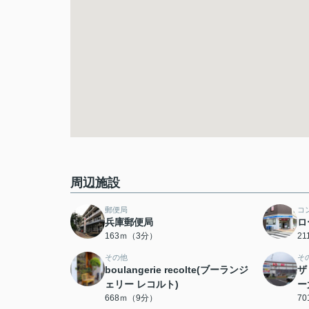
周辺施設
郵便局
コ
兵庫郵便局
ロ
163ｍ（3分）
2
その他
そ
boulangerie recolte(ブーランジ
ザ
ェリー レコルト)
ー
668ｍ（9分）
7