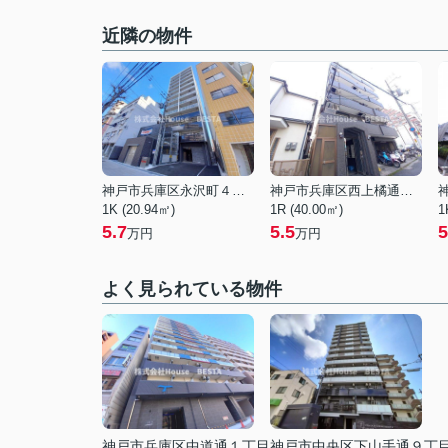
近隣の物件
神戸市兵庫区永沢町４丁目
神戸市兵庫区西上橘通２丁目
1K (20.94㎡)
1R (40.00㎡)
1
5.7
5.5
5
万円
万円
よく見られている物件
神戸市兵庫区中道通１丁目
神戸市中央区下山手通９丁