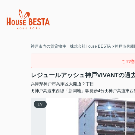
神戸市内の賃貸物件｜株式会社House BESTA
神戸市兵庫
この物
レジュールアッシュ神戸VIVANTの過
兵庫県
神戸市兵庫区
大開通
２丁目
神戸高速東西線「新開地」駅徒歩4分
神戸高速東西
1
/
7