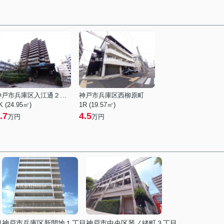
神戸市兵庫区入江通２丁目
神戸市兵庫区西柳原町
K (24.95㎡)
1R (19.57㎡)
.7
4.5
万円
万円
目
神戸市兵庫区新開地１丁目
神戸市中央区琴ノ緒町３丁目