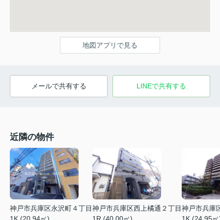
地図アプリで見る
メールで共有する
LINEで共有する
近隣の物件
神戸市兵庫区永沢町４丁目
神戸市兵庫区西上橘通２丁目
神戸市兵庫
1K (20.94㎡)
1R (40.00㎡)
1K (24.95㎡