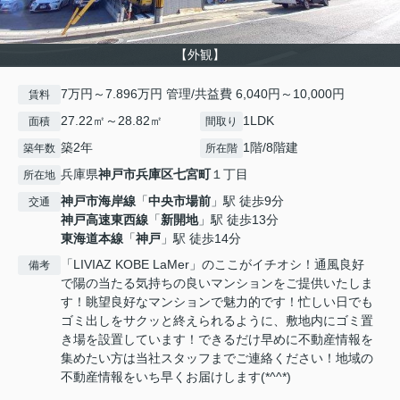
【外観】
7万円～7.896万円 管理/共益費 6,040円～10,000円
賃料
27.22㎡～28.82㎡
1LDK
面積
間取り
築2年
1階/8階建
築年数
所在階
兵庫県
神戸市兵庫区
七宮町
１丁目
所在地
神戸市海岸線
「
中央市場前
」駅 徒歩9分
交通
神戸高速東西線
「
新開地
」駅 徒歩13分
東海道本線
「
神戸
」駅 徒歩14分
「LIVIAZ KOBE LaMer」のここがイチオシ！通風良好
備考
で陽の当たる気持ちの良いマンションをご提供いたしま
す！眺望良好なマンションで魅力的です！忙しい日でも
ゴミ出しをサクッと終えられるように、敷地内にゴミ置
き場を設置しています！できるだけ早めに不動産情報を
集めたい方は当社スタッフまでご連絡ください！地域の
不動産情報をいち早くお届けします(*^^*)