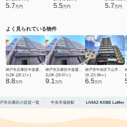
5.7
5.5
5.7
万円
万円
万円
よく見られている物件
神戸市兵庫区中道通１丁目
神戸市兵庫区中道通１丁目
神戸市中央区下山手通９丁目
1LDK (28.17㎡)
1LDK (28.07㎡)
1K (21.89㎡)
1
8.8
9.1
6.5
万円
万円
万円
戸市兵庫区の賃貸一覧
中央市場前駅
LIVIAZ KOBE LaMer