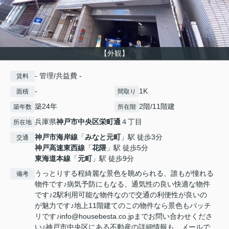
【外観】
- 管理/共益費 -
賃料
-
1K
面積
間取り
築24年
2階/11階建
築年数
所在階
兵庫県
神戸市中央区
栄町通
４丁目
所在地
神戸市海岸線
「
みなと元町
」駅 徒歩3分
交通
神戸高速東西線
「
花隈
」駅 徒歩5分
東海道本線
「
元町
」駅 徒歩9分
うっとりする程綺麗な景色を眺められる、誰もが憧れる
備考
物件です♪病気予防にもなる、通気性の良い快適な物件
です♪2駅利用可能な物件なので交通の利便性が良いの
が魅力です♪地上11階建てのこの物件なら景色もバッチ
リです♪info@housebesta.co.jpまでお問い合わせくださ
い♪神戸市中央区にある不動産の詳細情報も、メールで