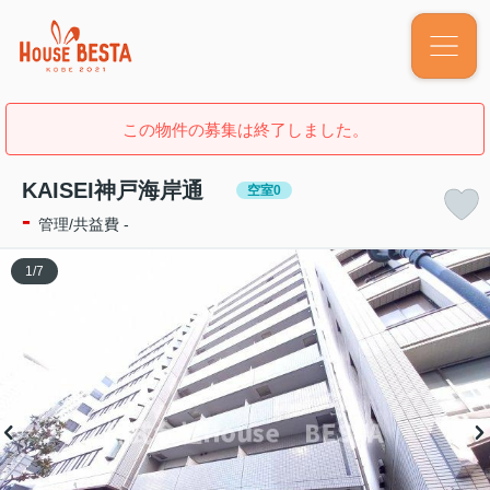
この物件の募集は終了しました。
KAISEI神戸海岸通
空室0
-
管理/共益費 -
1
/
7