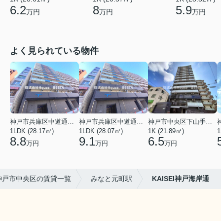
6.2
8
5.9
万円
万円
万円
よく見られている物件
神戸市兵庫区中道通１丁目
神戸市兵庫区中道通１丁目
神戸市中央区下山手通９丁目
1LDK (28.17㎡)
1LDK (28.07㎡)
1K (21.89㎡)
1
8.8
9.1
6.5
万円
万円
万円
神戸市中央区の賃貸一覧
みなと元町駅
KAISEI神戸海岸通