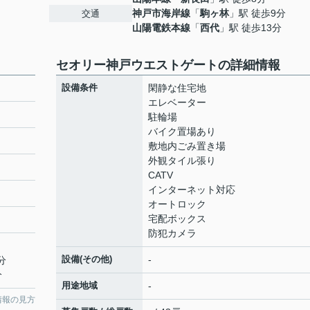
神戸市海岸線
「
駒ヶ林
」駅 徒歩9分
交通
山陽電鉄本線
「
西代
」駅 徒歩13分
セオリー神戸ウエストゲートの詳細情報
設備条件
閑静な住宅地
エレベーター
駐輪場
バイク置場あり
敷地内ごみ置き場
外観タイル張り
CATV
インターネット対応
オートロック
宅配ボックス
防犯カメラ
設備(その他)
-
分
分
用途地域
-
情報の見方