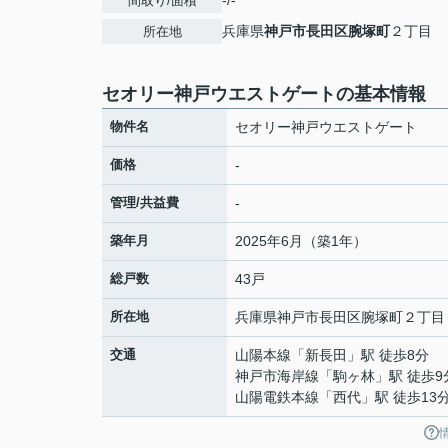
-/-
間取り/面積
兵庫県
神戸市長田区
腕塚町
２丁目
所在地
セオリー神戸ウエストゲートの基本情報
物件名
セオリー神戸ウエストゲート
価格
-
管理/共益費
-
築年月
2025年6月（築1年）
総戸数
43戸
所在地
兵庫県
神戸市長田区
腕塚町
２丁目
交通
山陽本線
「
新長田
」駅 徒歩8分
神戸市海岸線
「
駒ヶ林
」駅 徒歩9
山陽電鉄本線
「
西代
」駅 徒歩13