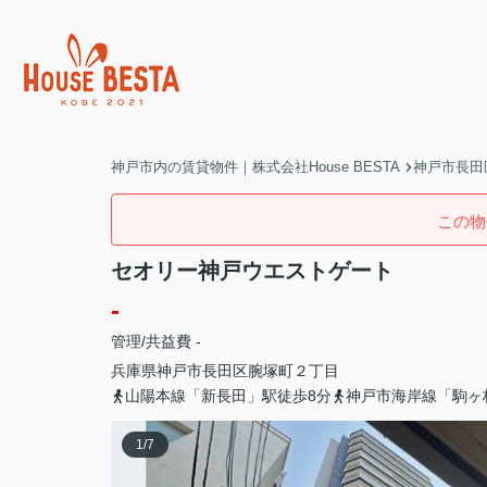
神戸市内の賃貸物件｜株式会社House BESTA
神戸市長田
この物
セオリー神戸ウエストゲート
-
管理/共益費 -
兵庫県
神戸市長田区
腕塚町
２丁目
山陽本線「新長田」駅徒歩8分
神戸市海岸線「駒ヶ
1
/
7