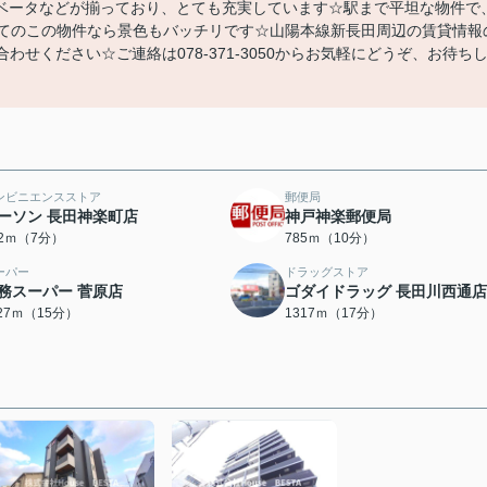
ベータなどが揃っており、とても充実しています☆駅まで平坦な物件で
建てのこの物件なら景色もバッチリです☆山陽本線新長田周辺の賃貸情報
合わせください☆ご連絡は078-371-3050からお気軽にどうぞ、お待ち
ンビニエンスストア
郵便局
ーソン 長田神楽町店
神戸神楽郵便局
92ｍ（7分）
785ｍ（10分）
ーパー
ドラッグストア
務スーパー 菅原店
ゴダイドラッグ 長田川西通店
127ｍ（15分）
1317ｍ（17分）