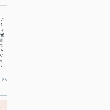
ここ
2
には
が備
望
て
TA
がご
ール
にお
の見方
院