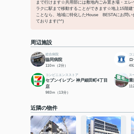
まで行けます☆共用部には敷地内ごみ置き場・エレ
ラクに駅まで移動することができます☆地上15階
ことなら、地域に特化したHouse BESTAにお問い
ております(^^)
周辺施設
総合病院
コ
協同病院
ロ
110ｍ（2分）
4
コンビニエンスストア
ス
セブンイレブン 神戸細田町4丁目
業
店
1
983ｍ（13分）
近隣の物件