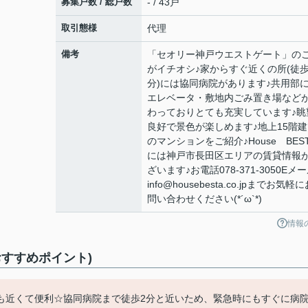
募集戸数 / 総戸数
- / 43戸
取引態様
代理
備考
「セオリー神戸ウエストゲート」の
がイチオシ♪家からすぐ近くの所(徒歩
分)には協同病院があります♪共用部
エレベータ・敷地内ごみ置き場など
わっておりとても充実しています♪眺
良好で景色が楽しめます♪地上15階建
のマンションをご紹介♪House BES
には神戸市長田区エリアの賃貸情報
ざいます♪お電話078-371-3050Eメ
info@housebesta.co.jpまでお気軽
問い合わせください(*´ω`*)
情報
すすめポイント)
も近くて便利☆協同病院まで徒歩2分と近いため、緊急時にもすぐに病