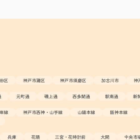
田区
神戸市灘区
神戸市須磨区
加古川市
神
通
元町通
磯上通
西多聞通
駅南通
新
岸線
神戸市西神・山手線
山陽本線
阪神本線
兵庫
花隈
三宮・花時計前
大開
中央市