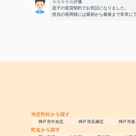
☆☆☆☆☆評価
息子の賃貸契約でお世話になりました。
担当の長岡様には最初から最後まで非常に
かつスピーディーに対応していただき、親
ても終始安心して契約を進めることができ
た。
費用面でも非常に良心的に対応してくださ
感謝しております。
また機会があればぜひ利用させていただき
と思います。本当にありがとうございまし
市区町村から探す
神戸市中央区
神戸市兵庫区
神戸市長
町名から探す