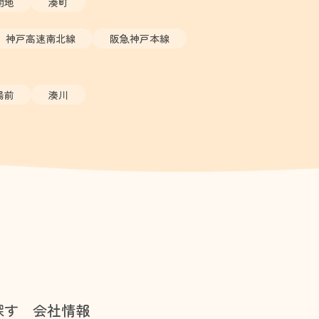
開地
湊町
神戸高速南北線
阪急神戸本線
場前
湊川
探す
会社情報