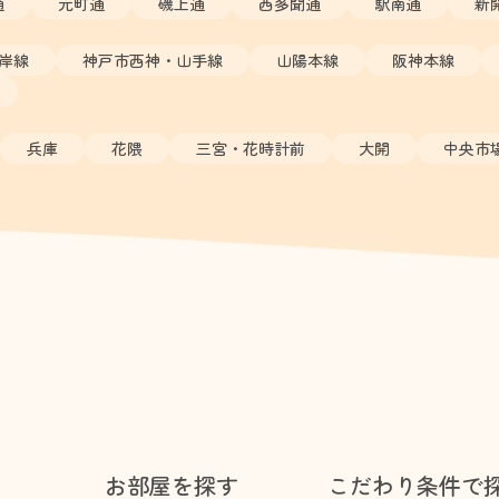
通
元町通
磯上通
西多聞通
駅南通
新
岸線
神戸市西神・山手線
山陽本線
阪神本線
兵庫
花隈
三宮・花時計前
大開
中央市
お部屋を探す
こだわり条件で