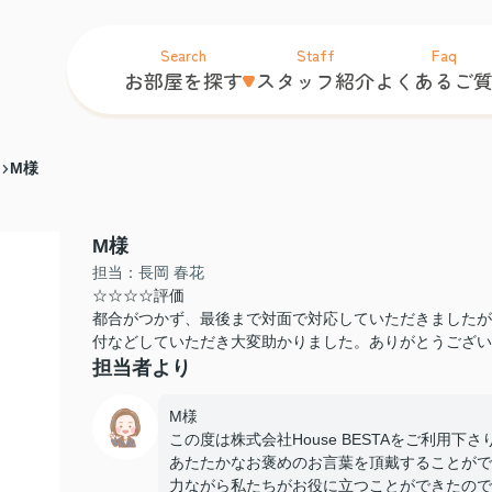
Search
Staff
Faq
お部屋を探す
スタッフ紹介
よくあるご
M様
M様
担当：長岡 春花
☆☆☆☆評価
都合がつかず、最後まで対面で対応していただきましたが
付などしていただき大変助かりました。ありがとうござい
担当者より
M様
この度は株式会社House BESTAをご利用下
あたたかなお褒めのお言葉を頂戴することがで
力ながら私たちがお役に立つことができたので