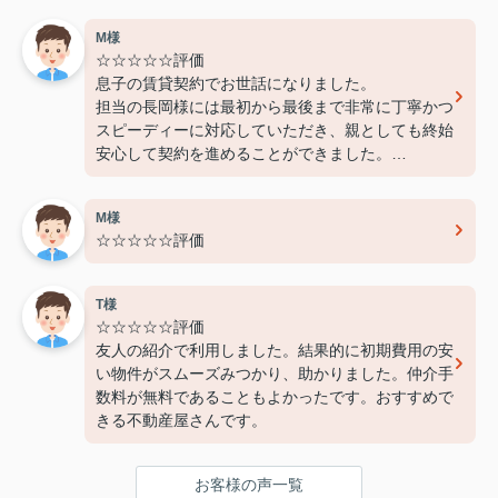
M様
☆☆☆☆☆評価
息子の賃貸契約でお世話になりました。
担当の長岡様には最初から最後まで非常に丁寧かつ
スピーディーに対応していただき、親としても終始
安心して契約を進めることができました。
費用面でも非常に良心的に対応してくださり、感謝
しております。
M様
また機会があればぜひ利用させていただきたいと思
☆☆☆☆☆評価
います。本当にありがとうございました！
T様
☆☆☆☆☆評価
友人の紹介で利用しました。結果的に初期費用の安
い物件がスムーズみつかり、助かりました。仲介手
数料が無料であることもよかったです。おすすめで
きる不動産屋さんです。
お客様の声一覧