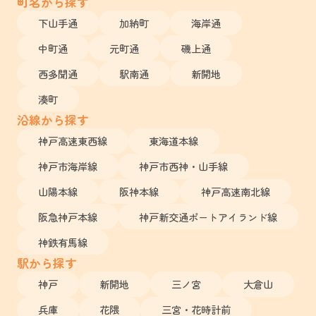
町名から探す
下山手通
加納町
海岸通
中町通
元町通
磯上通
西多聞通
駅南通
新開地
湊町
沿線から探す
神戸高速東西線
東海道本線
神戸市海岸線
神戸市西神・山手線
山陽本線
阪神本線
神戸高速南北線
阪急神戸本線
神戸新交通ポートアイランド線
神鉄有馬線
駅から探す
神戸
新開地
三ノ宮
大倉山
兵庫
花隈
三宮・花時計前