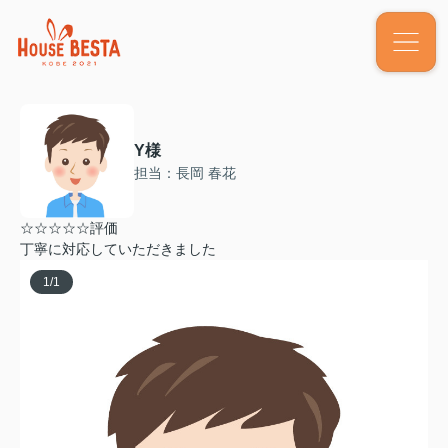
Y様
担当：長岡 春花
☆☆☆☆☆評価
丁寧に対応していただきました
1
/
1