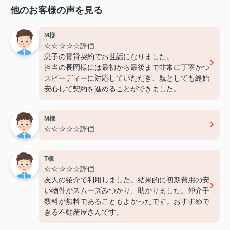
他のお客様の声を見る
M様
☆☆☆☆☆評価
息子の賃貸契約でお世話になりました。
担当の長岡様には最初から最後まで非常に丁寧かつ
スピーディーに対応していただき、親としても終始
安心して契約を進めることができました。
費用面でも非常に良心的に対応してくださり、感謝
しております。
M様
また機会があればぜひ利用させていただきたいと思
☆☆☆☆☆評価
います。本当にありがとうございました！
T様
☆☆☆☆☆評価
友人の紹介で利用しました。結果的に初期費用の安
い物件がスムーズみつかり、助かりました。仲介手
数料が無料であることもよかったです。おすすめで
きる不動産屋さんです。