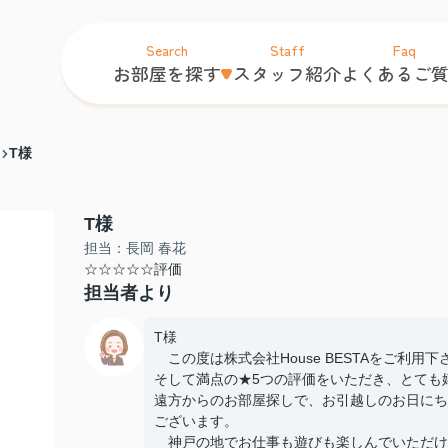
Search
Staff
Faq
お部屋を探す
スタッフ紹介
よくあるご
T様
T様
担当：長岡 春花
☆☆☆☆☆評価
担当者より
T様
この度は株式会社House BESTAをご利用
そして満点の★5つの評価をいただき、とても
遠方からのお部屋探しで、お引越しのお日にち
ございます。
神戸の地でお仕事も遊びも楽しんでいただけ