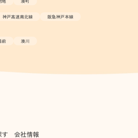
開地
湊町
神戸高速南北線
阪急神戸本線
場前
湊川
探す
会社情報