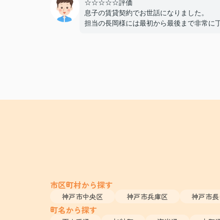
☆☆☆☆☆評価
息子の賃貸契約でお世話になりました。
担当の長岡様には最初から最後まで非常に
かつスピーディーに対応していただき、親
ても終始安心して契約を進めることができ
た。
費用面でも非常に良心的に対応してくださ
感謝しております。
また機会があればぜひ利用させていただき
と思います。本当にありがとうございまし
市区町村から探す
神戸市中央区
神戸市兵庫区
神戸市長
町名から探す