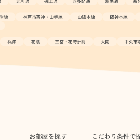
通
元町通
磯上通
西多聞通
駅南通
新
岸線
神戸市西神・山手線
山陽本線
阪神本線
兵庫
花隈
三宮・花時計前
大開
中央市
お部屋を探す
こだわり条件で