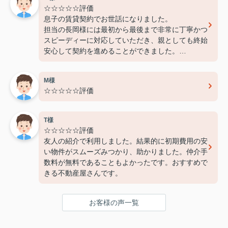
☆☆☆☆☆評価
息子の賃貸契約でお世話になりました。
担当の長岡様には最初から最後まで非常に丁寧かつ
スピーディーに対応していただき、親としても終始
安心して契約を進めることができました。
費用面でも非常に良心的に対応してくださり、感謝
しております。
M様
また機会があればぜひ利用させていただきたいと思
☆☆☆☆☆評価
います。本当にありがとうございました！
T様
☆☆☆☆☆評価
友人の紹介で利用しました。結果的に初期費用の安
い物件がスムーズみつかり、助かりました。仲介手
数料が無料であることもよかったです。おすすめで
きる不動産屋さんです。
お客様の声一覧