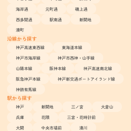
海岸通
元町通
磯上通
西多聞通
駅南通
新開地
湊町
沿線から探す
神戸高速東西線
東海道本線
神戸市海岸線
神戸市西神・山手線
山陽本線
阪神本線
神戸高速南北線
阪急神戸本線
神戸新交通ポートアイランド線
神鉄有馬線
駅から探す
神戸
新開地
三ノ宮
大倉山
兵庫
花隈
三宮・花時計前
大開
中央市場前
湊川