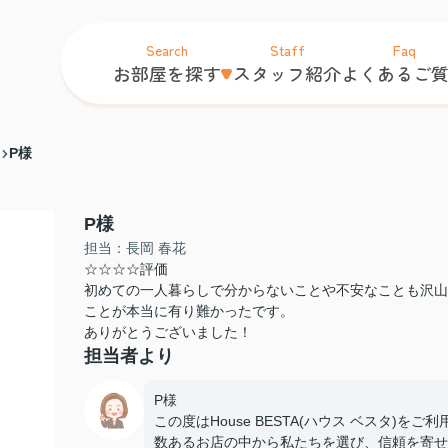
Search
Staff
Faq
お部屋を探す
スタッフ紹介
よくあるご
P様
P様
担当：長岡 春花
☆☆☆☆評価
初めての一人暮らしで分からないことや不安なことも沢山
ことが本当に有り難かったです。
ありがとうございました！
担当者より
P様
この度はHouse BESTA(ハウス ベスタ)
数あるお店の中から私たちを選び、信頼を寄せ