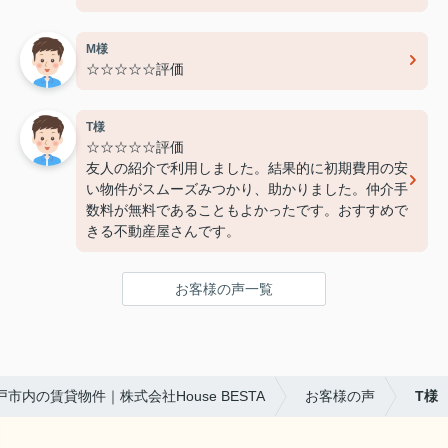
費用面でも非常に良心的に対応してくださり、感謝
しております。
M様
また機会があればぜひ利用させていただきたいと思
☆☆☆☆☆評価
います。本当にありがとうございました！
T様
☆☆☆☆☆評価
友人の紹介で利用しました。結果的に初期費用の安
い物件がスムーズみつかり、助かりました。仲介手
数料が無料であることもよかったです。おすすめで
きる不動産屋さんです。
お客様の声一覧
戸市内の賃貸物件｜株式会社House BESTA
お客様の声
T様