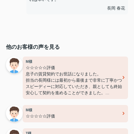
長岡 春花
他のお客様の声を見る
M様
☆☆☆☆☆評価
息子の賃貸契約でお世話になりました。
担当の長岡様には最初から最後まで非常に丁寧かつ
スピーディーに対応していただき、親としても終始
安心して契約を進めることができました。
費用面でも非常に良心的に対応してくださり、感謝
しております。
M様
また機会があればぜひ利用させていただきたいと思
☆☆☆☆☆評価
います。本当にありがとうございました！
T様