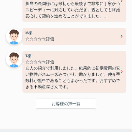
担当の長岡様には最初から最後まで非常に丁寧かつ
スピーディーに対応していただき、親としても終始
安心して契約を進めることができました。
費用面でも非常に良心的に対応してくださり、感謝
しております。
M様
また機会があればぜひ利用させていただきたいと思
☆☆☆☆☆評価
います。本当にありがとうございました！
T様
☆☆☆☆☆評価
友人の紹介で利用しました。結果的に初期費用の安
い物件がスムーズみつかり、助かりました。仲介手
数料が無料であることもよかったです。おすすめで
きる不動産屋さんです。
お客様の声一覧