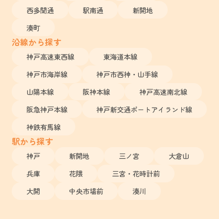
西多聞通
駅南通
新開地
湊町
沿線から探す
神戸高速東西線
東海道本線
神戸市海岸線
神戸市西神・山手線
山陽本線
阪神本線
神戸高速南北線
阪急神戸本線
神戸新交通ポートアイランド線
神鉄有馬線
駅から探す
神戸
新開地
三ノ宮
大倉山
兵庫
花隈
三宮・花時計前
大開
中央市場前
湊川