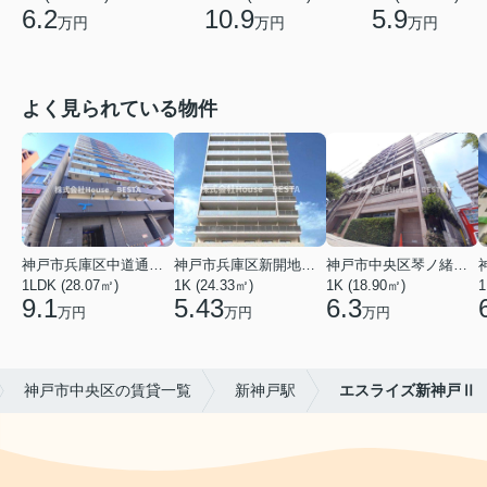
6.2
10.9
5.9
万円
万円
万円
よく見られている物件
神戸市兵庫区中道通１丁目
神戸市兵庫区新開地１丁目
神戸市中央区琴ノ緒町３丁目
1LDK (28.07㎡)
1K (24.33㎡)
1K (18.90㎡)
1
9.1
5.43
6.3
万円
万円
万円
神戸市中央区の賃貸一覧
新神戸駅
エスライズ新神戸Ⅱ