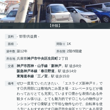
【外観】
- 管理/共益費 -
賃料
-
1K
面積
間取り
築12年
2階/9階建
築年数
所在階
兵庫県
神戸市中央区
生田町
２丁目
所在地
神戸市西神・山手線
「
新神戸
」駅 徒歩8分
交通
阪急神戸本線
「
春日野道
」駅 徒歩14分
東海道本線
「
三ノ宮
」駅 徒歩15分
ぜひ一度見ていただきたい、「エスライズ新神戸Ⅱ」で
備考
す◎共用部には敷地内ごみ置き場・エレベータなどが備
わっておりとても充実しています◎豊かな表情のある外
観タイル張りは、とても魅力的です◎こちらの物件はマ
ンションです◎乗駅まで平坦な物件なので、自転車を使
う方にもおすすめです◎神戸市中央区エリアにある賃貸