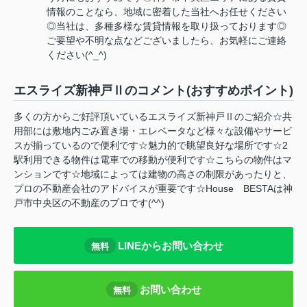
情報のことなら、地域に密着した当社へお任せください
◎当社は、多種多様な賃貸情報を取り扱っております◎
ご要望や不明な点などございましたら、お気軽にご連絡
ください(^_^)
エスライズ新神戸Ⅱのコメント(おすすめポイント)
多くの方からご好評頂いているエスライズ新神戸Ⅱのご紹介☆共
用部には敷地内ごみ置き場・エレベータなど様々な設備やサービ
スが揃っているので便利です☆魅力的で眺望良好な場所です☆2
駅利用できる物件は電車での移動が便利です☆こちらの物件はマ
ンションです☆地域によっては建物の高さの制限があったりと、
プロの不動産会社のアドバイスが重要です☆House BESTAは神
戸市中央区の不動産のプロです(^^)
LINEからお問い合わせ
無料
お問い合わせ
無料