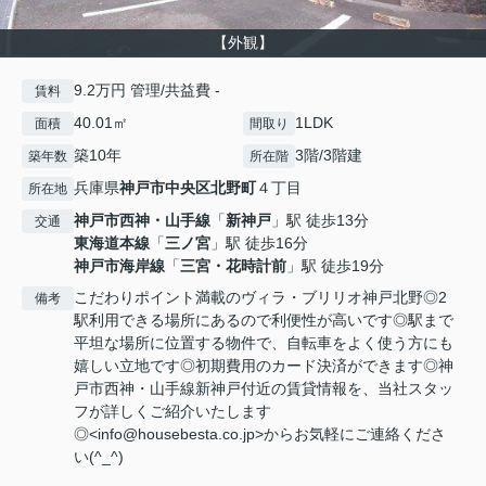
【外観】
9.2万円 管理/共益費 -
賃料
40.01㎡
1LDK
面積
間取り
築10年
3階/3階建
築年数
所在階
兵庫県
神戸市中央区
北野町
４丁目
所在地
神戸市西神・山手線
「
新神戸
」駅 徒歩13分
交通
東海道本線
「
三ノ宮
」駅 徒歩16分
神戸市海岸線
「
三宮・花時計前
」駅 徒歩19分
こだわりポイント満載のヴィラ・ブリリオ神戸北野◎2
備考
駅利用できる場所にあるので利便性が高いです◎駅まで
平坦な場所に位置する物件で、自転車をよく使う方にも
嬉しい立地です◎初期費用のカード決済ができます◎神
戸市西神・山手線新神戸付近の賃貸情報を、当社スタッ
フが詳しくご紹介いたします
◎<info@housebesta.co.jp>からお気軽にご連絡くださ
い(^_^)