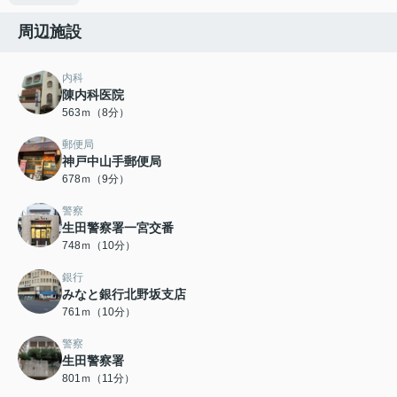
周辺施設
内科
陳内科医院
563ｍ（8分）
郵便局
神戸中山手郵便局
678ｍ（9分）
警察
生田警察署一宮交番
748ｍ（10分）
銀行
みなと銀行北野坂支店
761ｍ（10分）
警察
生田警察署
801ｍ（11分）