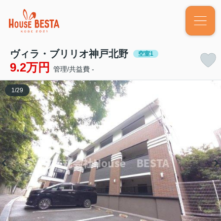
ヴィラ・ブリリオ神戸北野
空室1
9.2万円
管理/共益費 -
1
/
29