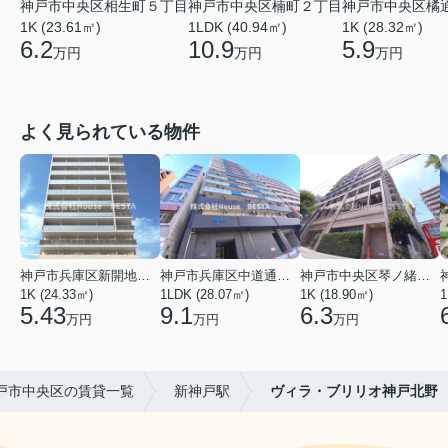
神戸市中央区相生町５丁目
神戸市中央区楠町２丁目
神戸市中央区橘
1K (23.61㎡)
1LDK (40.94㎡)
1K (28.32㎡)
6.2
10.9
5.9
万円
万円
万円
よく見られている物件
神戸市兵庫区新開地１丁目
神戸市兵庫区中道通１丁目
神戸市中央区琴ノ緒町３丁目
1K (24.33㎡)
1LDK (28.07㎡)
1K (18.90㎡)
1
5.43
9.1
6.3
万円
万円
万円
戸市中央区の賃貸一覧
新神戸駅
ヴィラ・ブリリオ神戸北野