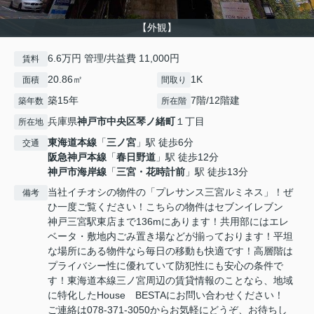
【外観】
6.6万円 管理/共益費 11,000円
賃料
20.86㎡
1K
面積
間取り
築15年
7階/12階建
築年数
所在階
兵庫県
神戸市中央区
琴ノ緒町
１丁目
所在地
東海道本線
「
三ノ宮
」駅 徒歩6分
交通
阪急神戸本線
「
春日野道
」駅 徒歩12分
神戸市海岸線
「
三宮・花時計前
」駅 徒歩13分
当社イチオシの物件の「プレサンス三宮ルミネス」！ぜ
備考
ひ一度ご覧ください！こちらの物件はセブンイレブン
神戸三宮駅東店まで136mにあります！共用部にはエレ
ベータ・敷地内ごみ置き場などが揃っております！平坦
な場所にある物件なら毎日の移動も快適です！高層階は
プライバシー性に優れていて防犯性にも安心の条件で
す！東海道本線三ノ宮周辺の賃貸情報のことなら、地域
に特化したHouse BESTAにお問い合わせください！
ご連絡は078-371-3050からお気軽にどうぞ、お待ちし