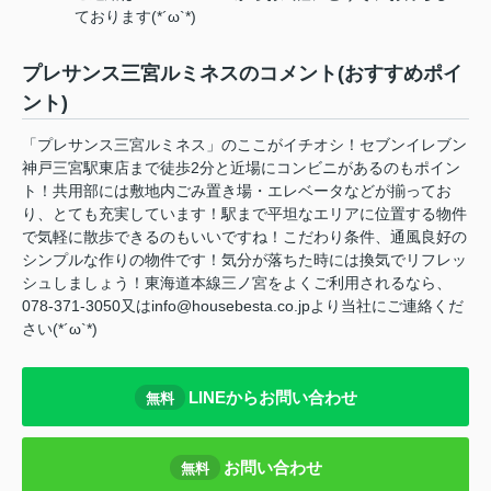
ております(*´ω`*)
プレサンス三宮ルミネスのコメント(おすすめポイ
ント)
「プレサンス三宮ルミネス」のここがイチオシ！セブンイレブン
神戸三宮駅東店まで徒歩2分と近場にコンビニがあるのもポイン
ト！共用部には敷地内ごみ置き場・エレベータなどが揃ってお
り、とても充実しています！駅まで平坦なエリアに位置する物件
で気軽に散歩できるのもいいですね！こだわり条件、通風良好の
シンプルな作りの物件です！気分が落ちた時には換気でリフレッ
シュしましょう！東海道本線三ノ宮をよくご利用されるなら、
078-371-3050又はinfo@housebesta.co.jpより当社にご連絡くだ
さい(*´ω`*)
LINEからお問い合わせ
無料
お問い合わせ
無料