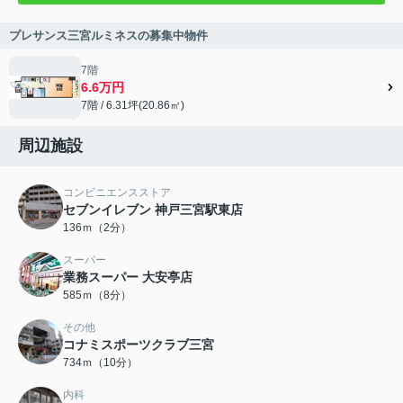
プレサンス三宮ルミネスの募集中物件
7階
6.6万円
7階 / 6.31坪(20.86㎡)
周辺施設
コンビニエンスストア
セブンイレブン 神戸三宮駅東店
136ｍ（2分）
スーパー
業務スーパー 大安亭店
585ｍ（8分）
その他
コナミスポーツクラブ三宮
734ｍ（10分）
内科