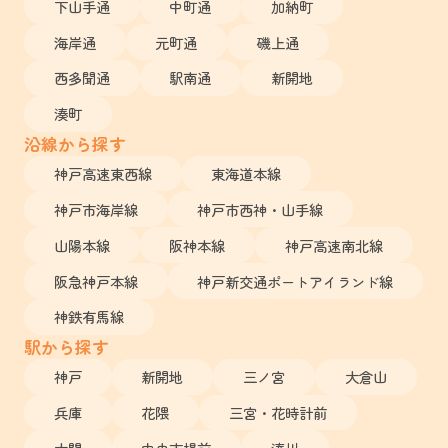
下山手通
中町通
加納町
海岸通
元町通
磯上通
西多聞通
駅南通
新開地
湊町
沿線から探す
神戸高速東西線
東海道本線
神戸市海岸線
神戸市西神・山手線
山陽本線
阪神本線
神戸高速南北線
阪急神戸本線
神戸新交通ポートアイランド線
神鉄有馬線
駅から探す
神戸
新開地
三ノ宮
大倉山
兵庫
花隈
三宮・花時計前