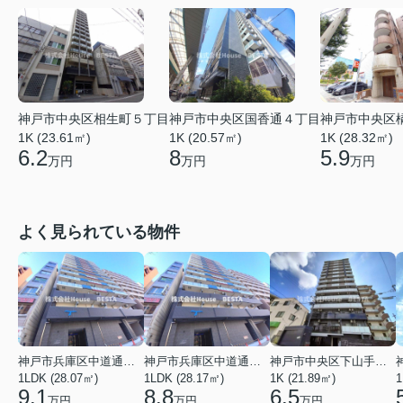
神戸市中央区相生町５丁目
神戸市中央区国香通４丁目
神戸市中央区
1K (23.61㎡)
1K (20.57㎡)
1K (28.32㎡)
6.2
8
5.9
万円
万円
万円
よく見られている物件
神戸市兵庫区中道通１丁目
神戸市兵庫区中道通１丁目
神戸市中央区下山手通９丁目
1LDK (28.07㎡)
1LDK (28.17㎡)
1K (21.89㎡)
1
9.1
8.8
6.5
万円
万円
万円