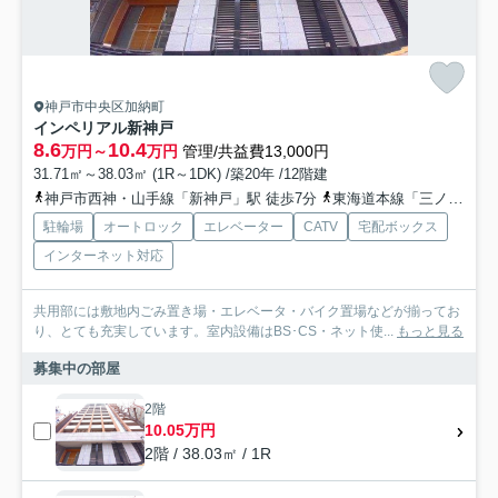
神戸市中央区加納町
インペリアル新神戸
8.6
10.4
万円～
万円
管理/共益費13,000円
31.71㎡～38.03㎡ (1R～1DK) /築20年 /12階建
神戸市西神・山手線「新神戸」駅 徒歩7分
東海道本線「三ノ宮」駅 徒歩11分
駐輪場
オートロック
エレベーター
CATV
宅配ボックス
インターネット対応
共用部には敷地内ごみ置き場・エレベータ・バイク置場などが揃ってお
り、とても充実しています。室内設備はBS･CS・ネット使...
もっと見る
募集中の部屋
2階
10.05万円
2階 / 38.03㎡ / 1R