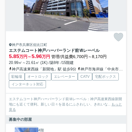
神戸市兵庫区佐比江町
エステムコート神戸ハーバーランド前Ⅶレーベル
5.85
5.96
万円～
万円
管理/共益費6,700円～8,170円
20.99㎡～21.61㎡ (1K) /築8年 /15階建
神戸高速東西線「新開地」駅 徒歩9分
神戸市海岸線「中央市場前」駅 徒歩10分
駐輪場
オートロック
エレベーター
CATV
宅配ボックス
インターネット対応
エステムコート神戸ハーバーランド前Ⅶレーベル：神戸高速東西線新開
地にも近くて便利。新しい日々を送るにふさわしい、きれいな...
もっと
見る
募集中の部屋
4階