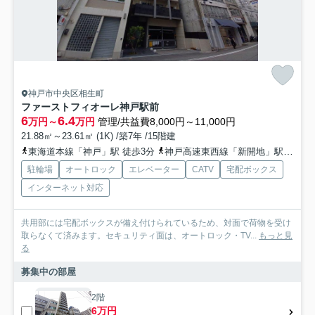
神戸市中央区相生町
ファーストフィオーレ神戸駅前
6
6.4
万円～
万円
管理/共益費8,000円～11,000円
21.88㎡～23.61㎡ (1K) /築7年 /15階建
東海道本線「神戸」駅 徒歩3分
神戸高速東西線「新開地」駅 徒歩8分
駐輪場
オートロック
エレベーター
CATV
宅配ボックス
インターネット対応
共用部には宅配ボックスが備え付けられているため、対面で荷物を受け
取らなくて済みます。セキュリティ面は、オートロック・TV...
もっと見
る
募集中の部屋
2階
6万円