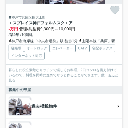
神戸市兵庫区船大工町
エスプレイス神戸フォルムスクエア
-万円
管理/共益費9,300円～10,000円
/築4年 /10階建
神戸市海岸線「中央市場前」駅 徒歩1分
山陽本線「兵庫」駅 徒歩12分
駐輪場
オートロック
エレベーター
CATV
宅配ボックス
インターネット対応
暮らしに役立素敵なキッチンで楽しくお料理。2口コンロを備え付けて
いるので、料理を同時に進めてサッと作ることができます。敷...
もっと
見る
募集中の部屋
過去掲載物件