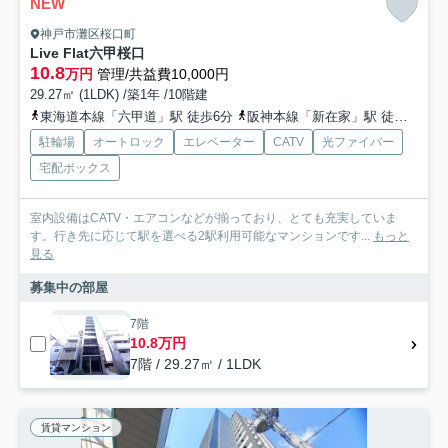
NEW
神戸市灘区桜口町
Live Flat六甲桜口
10.8
万円
管理/共益費10,000円
29.27㎡ (1LDK) /築1年 /10階建
東海道本線「六甲道」駅 徒歩6分
阪神本線「新在家」駅 徒歩6分
駐輪場
オートロック
エレベーター
CATV
光ファイバー
宅配ボックス
室内設備はCATV・エアコンなどが揃っており、とても充実していま
す。行き先に応じて駅を選べる2駅利用可能なマンションです...
もっと
見る
募集中の部屋
7階
10.8万円
7階 / 29.27㎡ / 1LDK
賃貸マンション