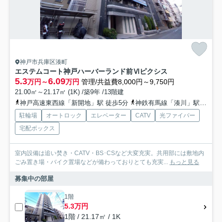
神戸市兵庫区湊町
エステムコート神戸ハーバーランド前Ⅵピクシス
5.3
6.09
万円～
万円
管理/共益費8,000円～9,750円
21.00㎡～21.17㎡ (1K) /築9年 /13階建
神戸高速東西線「新開地」駅 徒歩5分
神鉄有馬線「湊川」駅 徒歩10分
駐輪場
オートロック
エレベーター
CATV
光ファイバー
宅配ボックス
室内設備は追い焚き・CATV・BS･CSなど大変充実。共用部には敷地内
ごみ置き場・バイク置場などが備わっておりとても充実...
もっと見る
募集中の部屋
1階
5.3万円
1階 / 21.17㎡ / 1K