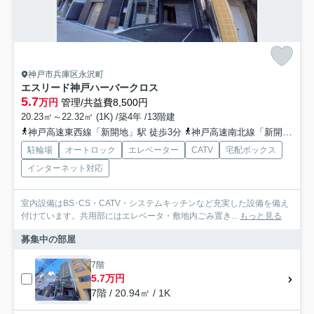
神戸市兵庫区永沢町
エスリード神戸ハーバークロス
5.7
万円
管理/共益費8,500円
20.23㎡～22.32㎡ (1K) /築4年 /13階建
神戸高速東西線「新開地」駅 徒歩3分
神戸高速南北線「新開地」駅 徒歩3分
駐輪場
オートロック
エレベーター
CATV
宅配ボックス
インターネット対応
室内設備はBS･CS・CATV・システムキッチンなど充実した設備を備え
付けています。共用部にはエレベータ・敷地内ごみ置き...
もっと見る
募集中の部屋
7階
5.7万円
7階 / 20.94㎡ / 1K