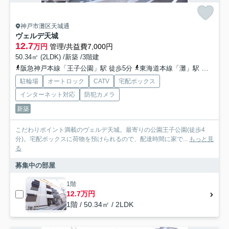
神戸市灘区天城通
ヴェルデ天城
12.7
万円
管理/共益費7,000円
50.34㎡ (2LDK) /新築 /3階建
阪急神戸本線「王子公園」駅 徒歩5分
東海道本線「灘」駅 徒歩13分
駐輪場
オートロック
CATV
宅配ボックス
インターネット対応
防犯カメラ
新築
こだわりポイント満載のヴェルデ天城。最寄りの公園王子公園(徒歩4
分)。宅配ボックスに荷物を預けられるので、配達時間に家で...
もっと見
る
募集中の部屋
1階
12.7万円
1階 / 50.34㎡ / 2LDK