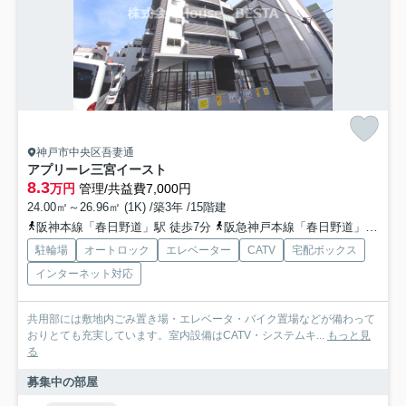
神戸市中央区吾妻通
アプリーレ三宮イースト
8.3
万円
管理/共益費7,000円
24.00㎡～26.96㎡ (1K) /築3年 /15階建
阪神本線「春日野道」駅 徒歩7分
阪急神戸本線「春日野道」駅 徒歩10分
駐輪場
オートロック
エレベーター
CATV
宅配ボックス
インターネット対応
共用部には敷地内ごみ置き場・エレベータ・バイク置場などが備わって
おりとても充実しています。室内設備はCATV・システムキ...
もっと見
る
募集中の部屋