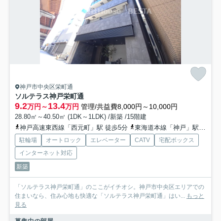
神戸市中央区栄町通
ソルテラス神戸栄町通
9.2
13.4
万円～
万円
管理/共益費8,000円～10,000円
28.80㎡～40.50㎡ (1DK～1LDK) /新築 /15階建
神戸高速東西線「西元町」駅 徒歩5分
東海道本線「神戸」駅 徒歩6分
駐輪場
オートロック
エレベーター
CATV
宅配ボックス
インターネット対応
新築
「ソルテラス神戸栄町通」のここがイチオシ。神戸市中央区エリアでの
住まいなら、住み心地も快適な「ソルテラス神戸栄町通」はい...
もっと
見る