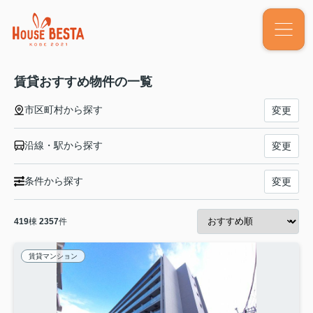
賃貸おすすめ物件の一覧
市区町村から探す
変更
沿線・駅から探す
変更
条件から探す
変更
419
棟
2357
件
賃貸マンション