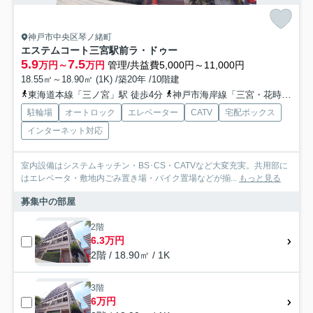
神戸市中央区琴ノ緒町
エステムコート三宮駅前ラ・ドゥー
5.9
7.5
万円～
万円
管理/共益費5,000円～11,000円
18.55㎡～18.90㎡ (1K) /築20年 /10階建
東海道本線「三ノ宮」駅 徒歩4分
神戸市海岸線「三宮・花時計前」駅 徒歩9分
駐輪場
オートロック
エレベーター
CATV
宅配ボックス
インターネット対応
室内設備はシステムキッチン・BS･CS・CATVなど大変充実。共用部に
はエレベータ・敷地内ごみ置き場・バイク置場などが揃...
もっと見る
募集中の部屋
2階
6.3万円
2階 / 18.90㎡ / 1K
3階
6万円