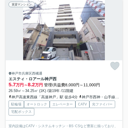
賃貸マンション
神戸市兵庫区西橘通
エスティ・ロアール神戸西
5.7
8.2
万円～
万円
管理/共益費8,000円～11,000円
26.59㎡～34.25㎡ (1K) /築19年 /11階建
神戸高速東西線「高速神戸」駅 徒歩4分
神戸市西神・山手線「湊川公園」駅 徒歩6分
駐輪場
オートロック
エレベーター
CATV
光ファイバー
宅配ボックス
室内設備はCATV・システムキッチン・BS･CSなど豊富に揃っており、