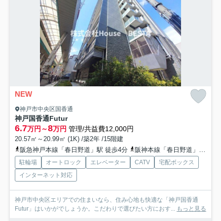
NEW
神戸市中央区国香通
神戸国香通Futur
6.7
8
万円～
万円
管理/共益費12,000円
20.57㎡～20.99㎡ (1K) /築2年 /15階建
阪急神戸本線「春日野道」駅 徒歩4分
阪神本線「春日野道」駅 徒歩11分
駐輪場
オートロック
エレベーター
CATV
宅配ボックス
インターネット対応
神戸市中央区エリアでの住まいなら、住み心地も快適な「神戸国香通
Futur」はいかがでしょうか。こだわりで選びたい方におす...
もっと見る