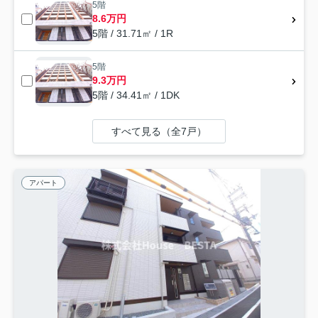
5階
8.6万円
5階 / 31.71㎡ / 1R
5階
9.3万円
5階 / 34.41㎡ / 1DK
すべて見る（全7戸）
アパート