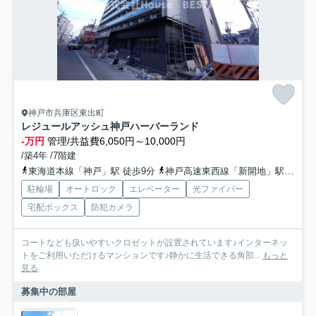
神戸市兵庫区東出町
レジュールアッシュ神戸ハーバーランド
-万円
管理/共益費6,050円～10,000円
/築4年 /7階建
東海道本線「神戸」駅 徒歩9分
神戸高速東西線「新開地」駅 徒歩11分
駐輪場
オートロック
エレベーター
光ファイバー
宅配ボックス
防犯カメラ
コートなども扱いやすいクロゼットが設置されています♪インターネッ
トをご利用いただけるマンションです♪静かに生活できる角部...
もっと
見る
募集中の部屋