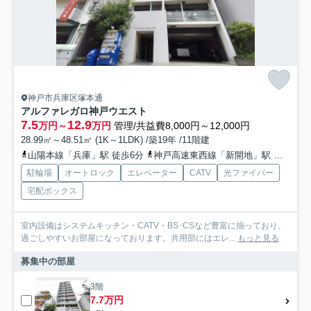
神戸市兵庫区塚本通
アルファレガロ神戸ウエスト
7.5
12.9
万円～
万円
管理/共益費8,000円～12,000円
28.99㎡～48.51㎡ (1K～1LDK) /築19年 /11階建
山陽本線「兵庫」駅 徒歩6分
神戸高速東西線「新開地」駅 徒歩7分
駐輪場
オートロック
エレベーター
CATV
光ファイバー
宅配ボックス
室内設備はシステムキッチン・CATV・BS･CSなど豊富に揃っており、
過ごしやすいお部屋になっております。共用部にはエレ...
もっと見る
募集中の部屋
3階
7.7万円