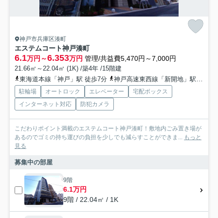
神戸市兵庫区湊町
エステムコート神戸湊町
6.1
6.353
万円～
万円
管理/共益費5,470円～7,000円
21.66㎡～22.04㎡ (1K) /築4年 /15階建
東海道本線「神戸」駅 徒歩7分
神戸高速東西線「新開地」駅 徒歩4分
駐輪場
オートロック
エレベーター
宅配ボックス
インターネット対応
防犯カメラ
こだわりポイント満載のエステムコート神戸湊町！敷地内ごみ置き場が
あるのでゴミの持ち運びの負担を少しでも減らすことができま...
もっと
見る
募集中の部屋
9階
6.1万円
9階 / 22.04㎡ / 1K