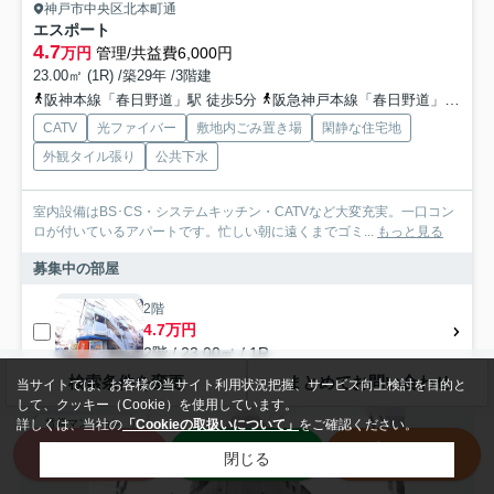
神戸市中央区北本町通
エスポート
4.7
万円
管理/共益費6,000円
23.00㎡ (1R) /築29年 /3階建
阪神本線「春日野道」駅 徒歩5分
阪急神戸本線「春日野道」駅 徒歩12分
CATV
光ファイバー
敷地内ごみ置き場
閑静な住宅地
外観タイル張り
公共下水
室内設備はBS･CS・システムキッチン・CATVなど大変充実。一口コン
ロが付いているアパートです。忙しい朝に遠くまでゴミ...
もっと見る
募集中の部屋
2階
4.7万円
2階 / 23.00㎡ / 1R
検索条件を変更
まとめてお問い合わせ
当サイトでは、お客様の当サイト利用状況把握、サービス向上検討を目的と
して、クッキー（Cookie）を使用しています。
詳しくは、当社の
「Cookieの取扱いについて」
をご確認ください。
賃貸マンション
来店予約
LINE
電話
閉じる