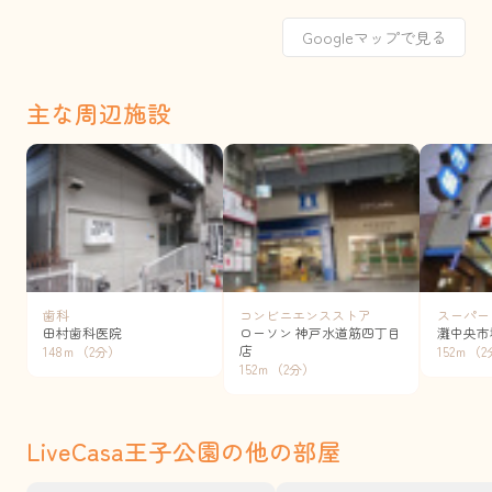
Googleマップで見る
主な周辺施設
歯科
コンビニエンスストア
スーパー
田村歯科医院
ローソン 神戸水道筋四丁目
灘中央市
店
148ｍ（2分）
152ｍ（
152ｍ（2分）
LiveCasa王子公園の他の部屋