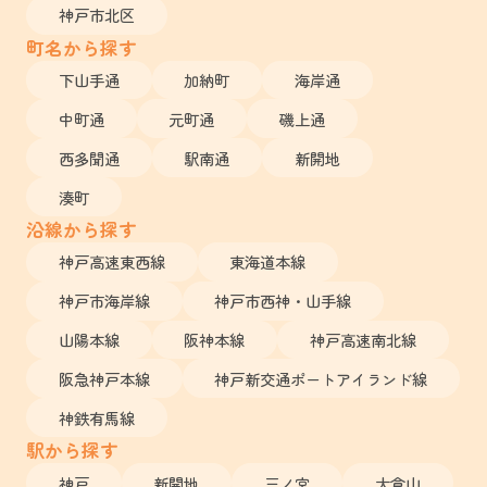
神戸市北区
町名から探す
下山手通
加納町
海岸通
中町通
元町通
磯上通
西多聞通
駅南通
新開地
湊町
沿線から探す
神戸高速東西線
東海道本線
神戸市海岸線
神戸市西神・山手線
山陽本線
阪神本線
神戸高速南北線
阪急神戸本線
神戸新交通ポートアイランド線
神鉄有馬線
駅から探す
神戸
新開地
三ノ宮
大倉山