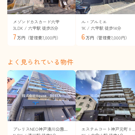
メゾンドカスカード六甲
ル・プルミエ
3LDK / 六甲駅 徒歩25分
1K / 六甲駅 徒歩14分
7
6
（管理費7,000円）
（管理費7,000円）
万円
万円
よく見られている物件
プレリスNEO神戸湊川公園ヴェルト（旧セレニテ神戸西エクラ）
エステムコート神戸元町