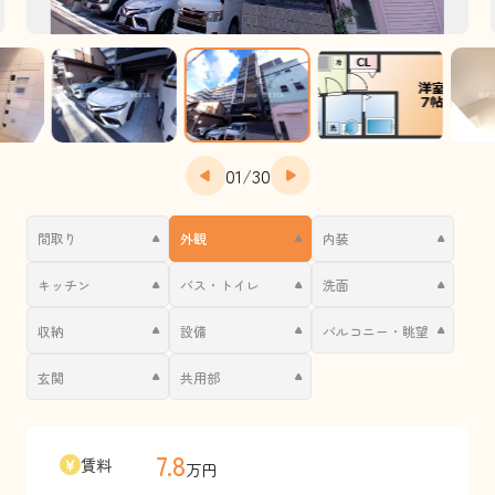
01
/
30
間取り
外観
内装
キッチン
バス・トイレ
洗面
収納
設備
バルコニー・眺望
玄関
共用部
7.8
賃料
万円