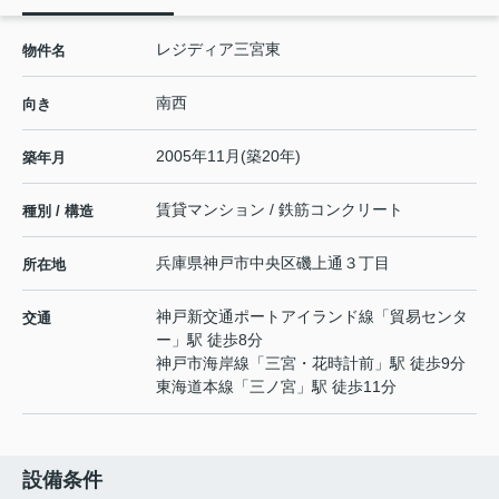
レジディア三宮東
物件名
南西
向き
2005年11月(築20年)
築年月
賃貸マンション / 鉄筋コンクリート
種別 / 構造
兵庫県
神戸市中央区
磯上通
３丁目
所在地
神戸新交通ポートアイランド線
「
貿易センタ
交通
ー
」駅 徒歩8分
神戸市海岸線
「
三宮・花時計前
」駅 徒歩9分
東海道本線
「
三ノ宮
」駅 徒歩11分
設備条件