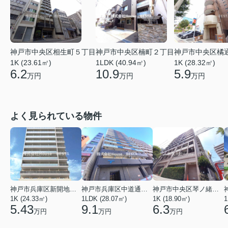
神戸市中央区相生町５丁目
神戸市中央区楠町２丁目
神戸市中央区橘
1K (23.61㎡)
1LDK (40.94㎡)
1K (28.32㎡)
6.2
10.9
5.9
万円
万円
万円
よく見られている物件
神戸市兵庫区新開地１丁目
神戸市兵庫区中道通１丁目
神戸市中央区琴ノ緒町３丁目
1K (24.33㎡)
1LDK (28.07㎡)
1K (18.90㎡)
1
5.43
9.1
6.3
万円
万円
万円