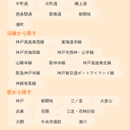
中町通
元町通
磯上通
西多聞通
駅南通
新開地
湊町
沿線から探す
神戸高速東西線
東海道本線
神戸市海岸線
神戸市西神・山手線
山陽本線
阪神本線
神戸高速南北線
阪急神戸本線
神戸新交通ポートアイランド線
神鉄有馬線
駅から探す
神戸
新開地
三ノ宮
大倉山
兵庫
花隈
三宮・花時計前
大開
中央市場前
湊川