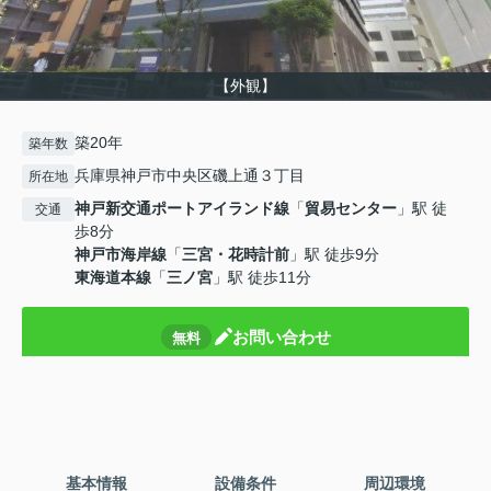
【外観】
築20年
築年数
兵庫県神戸市中央区磯上通３丁目
所在地
神戸新交通ポートアイランド線
「
貿易センター
」駅 徒
交通
歩8分
神戸市海岸線
「
三宮・花時計前
」駅 徒歩9分
東海道本線
「
三ノ宮
」駅 徒歩11分
お問い合わせ
無料
基本情報
設備条件
周辺環境