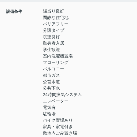
陽当り良好
設備条件
閑静な住宅地
バリアフリー
分譲タイプ
眺望良好
単身者入居
学生歓迎
室内洗濯機置場
フローリング
バルコニー
都市ガス
公営水道
公共下水
24時間換気システム
エレベーター
電気有
駐輪場
バイク置場あり
家具・家電付き
敷地内ごみ置き場