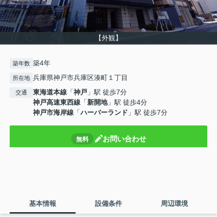
【外観】
築4年
築年数
兵庫県神戸市兵庫区湊町１丁目
所在地
東海道本線
「
神戸
」駅 徒歩7分
交通
神戸高速東西線
「
新開地
」駅 徒歩4分
神戸市海岸線
「
ハーバーランド
」駅 徒歩7分
お問い合わせ
無料
基本情報
設備条件
周辺環境