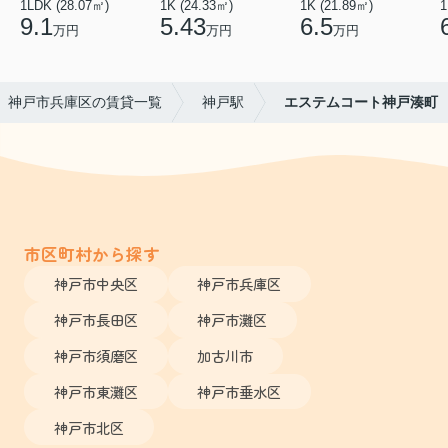
1LDK (28.07㎡)
1K (24.33㎡)
1K (21.89㎡)
1
9.1
5.43
6.5
万円
万円
万円
神戸市兵庫区の賃貸一覧
神戸駅
エステムコート神戸湊町
市区町村から探す
神戸市中央区
神戸市兵庫区
神戸市長田区
神戸市灘区
神戸市須磨区
加古川市
神戸市東灘区
神戸市垂水区
神戸市北区