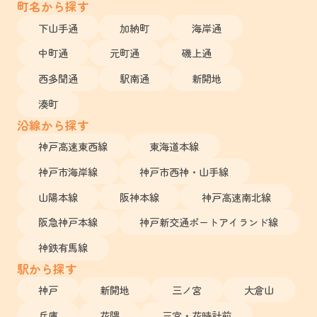
町名から探す
下山手通
加納町
海岸通
中町通
元町通
磯上通
西多聞通
駅南通
新開地
湊町
沿線から探す
神戸高速東西線
東海道本線
神戸市海岸線
神戸市西神・山手線
山陽本線
阪神本線
神戸高速南北線
阪急神戸本線
神戸新交通ポートアイランド線
神鉄有馬線
駅から探す
神戸
新開地
三ノ宮
大倉山
兵庫
花隈
三宮・花時計前