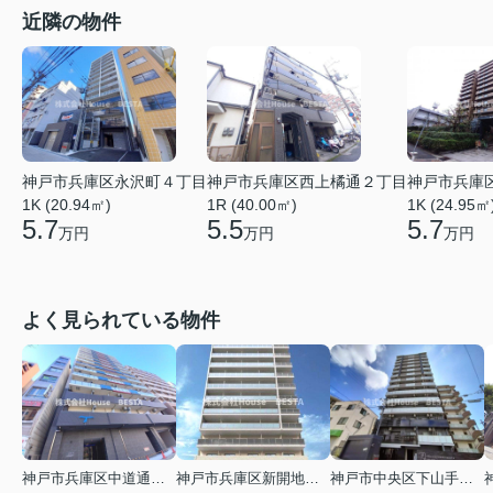
近隣の物件
神戸市兵庫区永沢町４丁目
神戸市兵庫区西上橘通２丁目
神戸市兵庫
1K (20.94㎡)
1R (40.00㎡)
1K (24.95㎡
5.7
5.5
5.7
万円
万円
万円
よく見られている物件
神戸市兵庫区中道通１丁目
神戸市兵庫区新開地１丁目
神戸市中央区下山手通９丁目